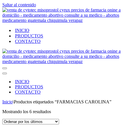
Saltar al contenido
INICIO
PRODUCTOS
CONTACTO
Menú
de
Menú
navegación
de
INICIO
navegación
PRODUCTOS
CONTACTO
Inicio
\
Productos etiquetados “FARMACIAS CAROLINA”
Ordenado
Mostrando los 6 resultados
por
los
últimos