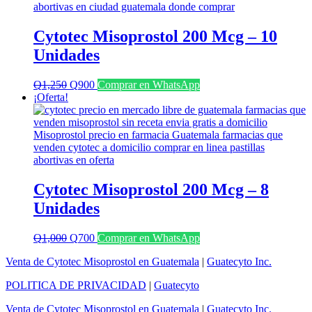
Cytotec Misoprostol 200 Mcg – 10
Unidades
El
El
Q
1,250
Q
900
Comprar en WhatsApp
precio
precio
¡Oferta!
original
actual
era:
es:
Q1,250.
Q900.
Cytotec Misoprostol 200 Mcg – 8
Unidades
El
El
Q
1,000
Q
700
Comprar en WhatsApp
precio
precio
Venta de Cytotec Misoprostol en Guatemala
|
Guatecyto Inc.
original
actual
era:
es:
POLITICA DE PRIVACIDAD
|
Guatecyto
Q1,000.
Q700.
Venta de Cytotec Misoprostol en Guatemala
|
Guatecyto Inc.