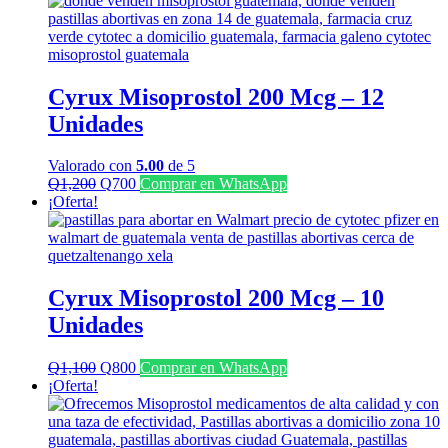
era:
es:
Q2,500.
Q1,500.
Cyrux Misoprostol 200 Mcg – 12
Unidades
Valorado con
5.00
de 5
El
El
Q
1,200
Q
700
Comprar en WhatsApp
precio
precio
¡Oferta!
original
actual
era:
es:
Q1,200.
Q700.
Cyrux Misoprostol 200 Mcg – 10
Unidades
El
El
Q
1,100
Q
800
Comprar en WhatsApp
precio
precio
¡Oferta!
original
actual
era:
es:
Q1,100.
Q800.