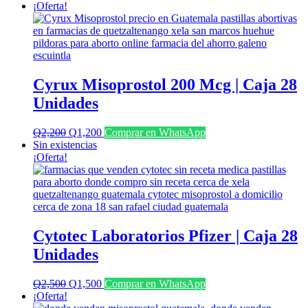
¡Oferta!
Cyrux Misoprostol 200 Mcg | Caja 28
Unidades
El
El
Q
2,200
Q
1,200
Comprar en WhatsApp
precio
precio
Sin existencias
original
actual
¡Oferta!
era:
es:
Q2,200.
Q1,200.
Cytotec Laboratorios Pfizer | Caja 28
Unidades
El
El
Q
2,500
Q
1,500
Comprar en WhatsApp
precio
precio
¡Oferta!
original
actual