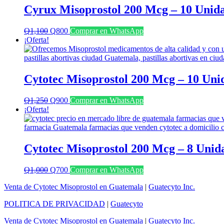
Cyrux Misoprostol 200 Mcg – 10 Unid
El
El
Q
1,100
Q
800
Comprar en WhatsApp
precio
precio
¡Oferta!
original
actual
era:
es:
Q1,100.
Q800.
Cytotec Misoprostol 200 Mcg – 10 Uni
El
El
Q
1,250
Q
900
Comprar en WhatsApp
precio
precio
¡Oferta!
original
actual
era:
es:
Q1,250.
Q900.
Cytotec Misoprostol 200 Mcg – 8 Unid
El
El
Q
1,000
Q
700
Comprar en WhatsApp
precio
precio
Venta de Cytotec Misoprostol en Guatemala
|
Guatecyto Inc.
original
actual
era:
es:
POLITICA DE PRIVACIDAD
|
Guatecyto
Q1,000.
Q700.
Venta de Cytotec Misoprostol en Guatemala
|
Guatecyto Inc.