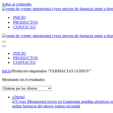
Saltar al contenido
INICIO
PRODUCTOS
CONTACTO
Menú
de
Menú
navegación
de
INICIO
navegación
PRODUCTOS
CONTACTO
Inicio
\
Productos etiquetados “FARMACIAS GODOY”
Ordenado
Mostrando los 6 resultados
por
los
últimos
¡Oferta!