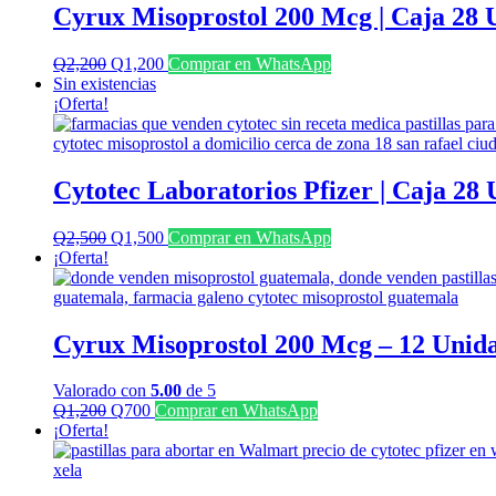
Cyrux Misoprostol 200 Mcg | Caja 28 
El
El
Q
2,200
Q
1,200
Comprar en WhatsApp
precio
precio
Sin existencias
original
actual
¡Oferta!
era:
es:
Q2,200.
Q1,200.
Cytotec Laboratorios Pfizer | Caja 28
El
El
Q
2,500
Q
1,500
Comprar en WhatsApp
precio
precio
¡Oferta!
original
actual
era:
es:
Q2,500.
Q1,500.
Cyrux Misoprostol 200 Mcg – 12 Unid
Valorado con
5.00
de 5
El
El
Q
1,200
Q
700
Comprar en WhatsApp
precio
precio
¡Oferta!
original
actual
era:
es:
Q1,200.
Q700.