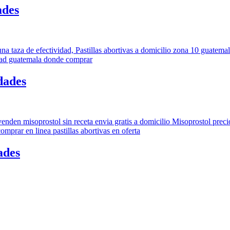
ades
dades
ades