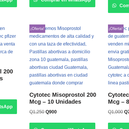
Com
¡Oferta!
¡Oferta!
l 200
s
Cytotec Misoprostol 200
Cytotec
Mcg – 10 Unidades
Mcg – 
tsApp
Q
1,250
Q
900
Q
1,000
Q