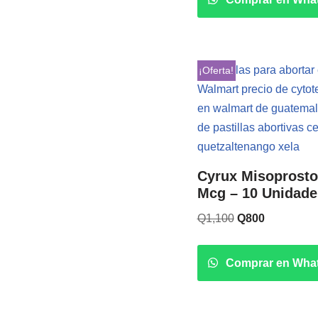
¡Oferta!
Cyrux Misoprosto
Mcg – 10 Unidade
Q
1,100
Q
800
Comprar en Wha