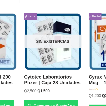
¡Oferta!
¡Oferta!
SIN EXISTENCIAS
l 200
Cytotec Laboratorios
Cyrux M
idades
Pfizer | Caja 28 Unidades
Mcg – 
Q
2,500
Q
1,500
Valorado co
Q
1,200
Q
5.00
de 5
tsApp
Comprar en WhatsApp