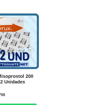
isoprostol 200
12 Unidades
n
700