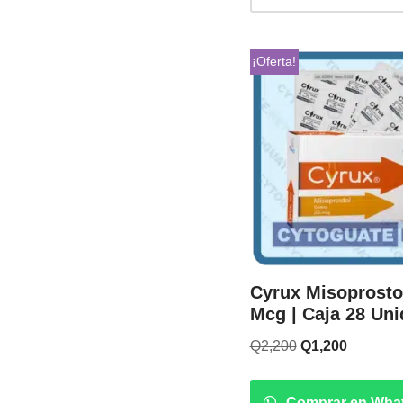
¡Oferta!
Cyrux Misoprosto
Mcg | Caja 28 Un
Q
2,200
Q
1,200
Comprar en Wha