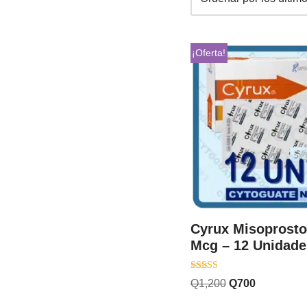
¡Oferta!
Cyrux Misoprosto
Mcg – 12 Unidade
Valorado con
Q
1,200
Q
700
5.00
de 5