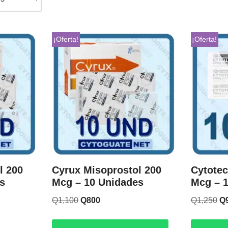
¡Oferta!
¡Oferta!
l 200
Cyrux Misoprostol 200
Cytotec
s
Mcg – 10 Unidades
Mcg – 
Q
1,100
Q
800
Q
1,250
Q