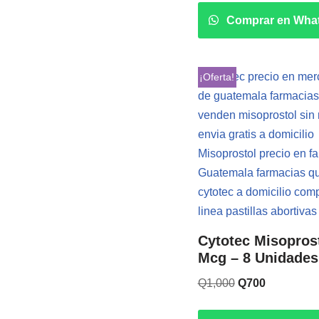
Comprar en Wha
¡Oferta!
Cytotec Misopros
Mcg – 8 Unidades
Q
1,000
Q
700