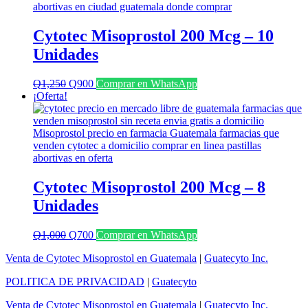
Cytotec Misoprostol 200 Mcg – 10
Unidades
El
El
Q
1,250
Q
900
Comprar en WhatsApp
precio
precio
¡Oferta!
original
actual
era:
es:
Q1,250.
Q900.
Cytotec Misoprostol 200 Mcg – 8
Unidades
El
El
Q
1,000
Q
700
Comprar en WhatsApp
precio
precio
Venta de Cytotec Misoprostol en Guatemala
|
Guatecyto Inc.
original
actual
era:
es:
POLITICA DE PRIVACIDAD
|
Guatecyto
Q1,000.
Q700.
Venta de Cytotec Misoprostol en Guatemala
|
Guatecyto Inc.