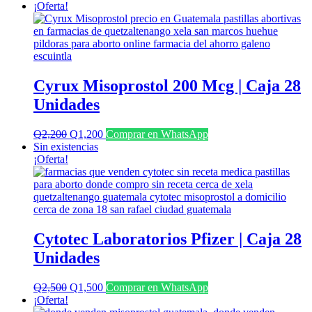
¡Oferta!
Cyrux Misoprostol 200 Mcg | Caja 28
Unidades
El
El
Q
2,200
Q
1,200
Comprar en WhatsApp
precio
precio
Sin existencias
original
actual
¡Oferta!
era:
es:
Q2,200.
Q1,200.
Cytotec Laboratorios Pfizer | Caja 28
Unidades
El
El
Q
2,500
Q
1,500
Comprar en WhatsApp
precio
precio
¡Oferta!
original
actual