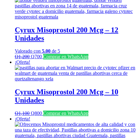
era:
es:
Q2,500.
Q1,500.
Cyrux Misoprostol 200 Mcg – 12
Unidades
Valorado con
5.00
de 5
El
El
Q
1,200
Q
700
Comprar en WhatsApp
precio
precio
¡Oferta!
original
actual
era:
es:
Q1,200.
Q700.
Cyrux Misoprostol 200 Mcg – 10
Unidades
El
El
Q
1,100
Q
800
Comprar en WhatsApp
precio
precio
¡Oferta!
original
actual
era:
es:
Q1,100.
Q800.