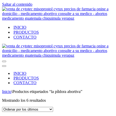
Saltar al contenido
INICIO
PRODUCTOS
CONTACTO
Menú
de
Menú
navegación
de
INICIO
navegación
PRODUCTOS
CONTACTO
Inicio
\
Productos etiquetados “la píldora abortiva”
Ordenado
Mostrando los 6 resultados
por
los
últimos