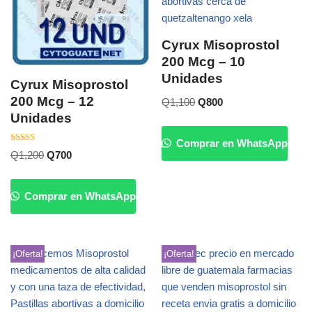
Cyrux Misoprostol
200 Mcg – 10
Unidades
Cyrux Misoprostol
200 Mcg – 12
Q
1,100
Q
800
Unidades
Comprar en WhatsApp
Valorado
Q
1,200
Q
700
con
5.00
de 5
Comprar en WhatsApp
¡Oferta!
¡Oferta!