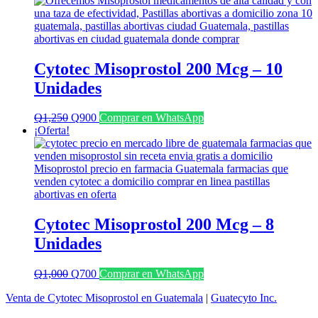
era:
es:
Q1,100.
Q800.
Cytotec Misoprostol 200 Mcg – 10
Unidades
El
El
Q
1,250
Q
900
Comprar en WhatsApp
precio
precio
¡Oferta!
original
actual
era:
es:
Q1,250.
Q900.
Cytotec Misoprostol 200 Mcg – 8
Unidades
El
El
Q
1,000
Q
700
Comprar en WhatsApp
precio
precio
Venta de Cytotec Misoprostol en Guatemala
|
Guatecyto Inc.
original
actual
era:
es: