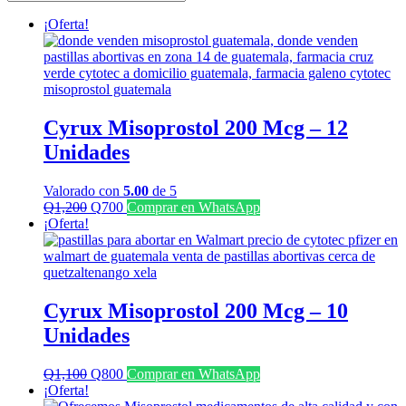
últimos
¡Oferta!
Cyrux Misoprostol 200 Mcg – 12
Unidades
Valorado con
5.00
de 5
El
El
Q
1,200
Q
700
Comprar en WhatsApp
precio
precio
¡Oferta!
original
actual
era:
es:
Q1,200.
Q700.
Cyrux Misoprostol 200 Mcg – 10
Unidades
El
El
Q
1,100
Q
800
Comprar en WhatsApp
precio
precio
¡Oferta!
original
actual