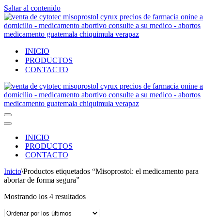
Saltar al contenido
INICIO
PRODUCTOS
CONTACTO
Menú
de
Menú
navegación
de
INICIO
navegación
PRODUCTOS
CONTACTO
Inicio
\
Productos etiquetados “Misoprostol: el medicamento para
abortar de forma segura”
Ordenado
Mostrando los 4 resultados
por
los