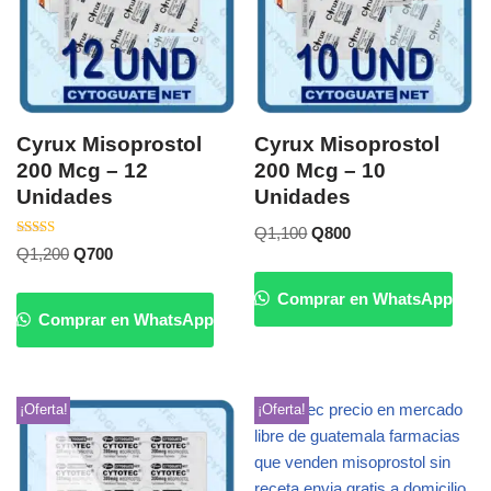
Cyrux Misoprostol
Cyrux Misoprostol
200 Mcg – 12
200 Mcg – 10
Unidades
Unidades
Q
1,100
Q
800
Valorado
Q
1,200
Q
700
con
5.00
de 5
Comprar en WhatsApp
Comprar en WhatsApp
¡Oferta!
¡Oferta!