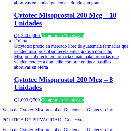
Cytotec Misoprostol 200 Mcg – 10
Unidades
El
El
Q
1,250
Q
900
Comprar en WhatsApp
precio
precio
¡Oferta!
original
actual
era:
es:
Q1,250.
Q900.
Cytotec Misoprostol 200 Mcg – 8
Unidades
El
El
Q
1,000
Q
700
Comprar en WhatsApp
precio
precio
Venta de Cytotec Misoprostol en Guatemala
|
Guatecyto Inc.
original
actual
era:
es:
POLITICA DE PRIVACIDAD
|
Guatecyto
Q1,000.
Q700.
Venta de Cytotec Misoprostol en Guatemala
|
Guatecyto Inc.