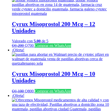
era:
es:
Q2,500.
Q1,500.
Cyrux Misoprostol 200 Mcg – 12
Unidades
Valorado con
5.00
de 5
El
El
Q
1,200
Q
700
Comprar en WhatsApp
precio
precio
¡Oferta!
original
actual
era:
es:
Q1,200.
Q700.
Cyrux Misoprostol 200 Mcg – 10
Unidades
El
El
Q
1,100
Q
800
Comprar en WhatsApp
precio
precio
¡Oferta!
original
actual
era:
es:
Q1,100.
Q800.