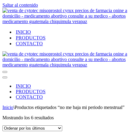
Saltar al contenido
INICIO
PRODUCTOS
CONTACTO
Menú
de
Menú
navegación
de
INICIO
navegación
PRODUCTOS
CONTACTO
Inicio
\
Productos etiquetados “no me baja mi periodo menstrual”
Ordenado
Mostrando los 6 resultados
por
los
últimos