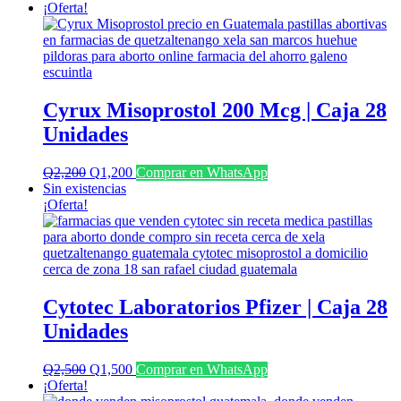
¡Oferta!
Cyrux Misoprostol 200 Mcg | Caja 28
Unidades
El
El
Q
2,200
Q
1,200
Comprar en WhatsApp
precio
precio
Sin existencias
original
actual
¡Oferta!
era:
es:
Q2,200.
Q1,200.
Cytotec Laboratorios Pfizer | Caja 28
Unidades
El
El
Q
2,500
Q
1,500
Comprar en WhatsApp
precio
precio
¡Oferta!
original
actual