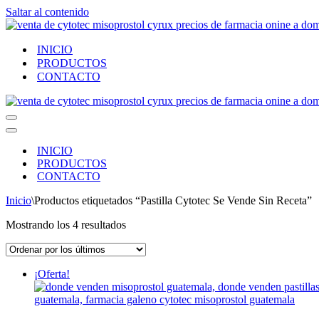
Saltar al contenido
INICIO
PRODUCTOS
CONTACTO
Menú
de
Menú
navegación
de
INICIO
navegación
PRODUCTOS
CONTACTO
Inicio
\
Productos etiquetados “Pastilla Cytotec Se Vende Sin Receta”
Ordenado
Mostrando los 4 resultados
por
los
últimos
¡Oferta!