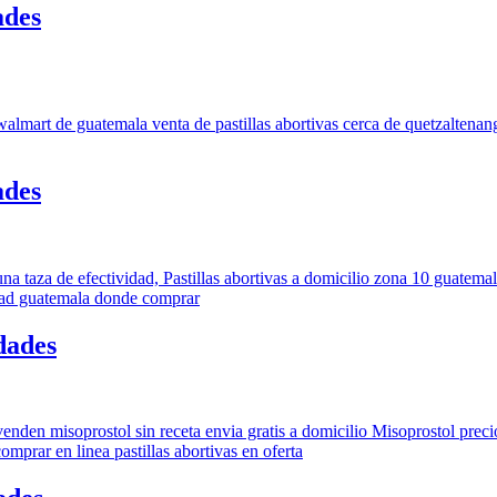
ades
ades
dades