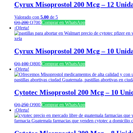
Cyrux Misoprostol 200 Mcg – 12 Unid
Valorado con
5.00
de 5
El
El
Q
1,200
Q
700
Comprar en WhatsApp
precio
precio
¡Oferta!
original
actual
era:
es:
Q1,200.
Q700.
Cyrux Misoprostol 200 Mcg – 10 Unid
El
El
Q
1,100
Q
800
Comprar en WhatsApp
precio
precio
¡Oferta!
original
actual
era:
es:
Q1,100.
Q800.
Cytotec Misoprostol 200 Mcg – 10 Uni
El
El
Q
1,250
Q
900
Comprar en WhatsApp
precio
precio
¡Oferta!
original
actual
era:
es:
Q1,250.
Q900.