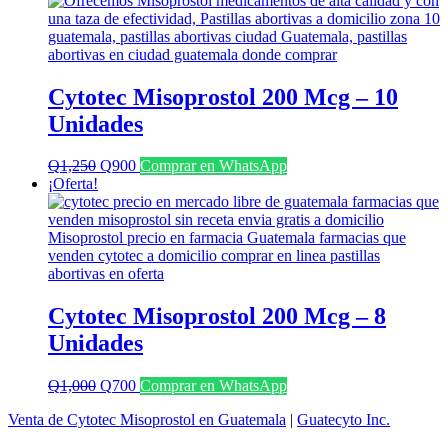
era:
es:
Q1,100.
Q800.
Cytotec Misoprostol 200 Mcg – 10
Unidades
El
El
Q
1,250
Q
900
Comprar en WhatsApp
precio
precio
¡Oferta!
original
actual
era:
es:
Q1,250.
Q900.
Cytotec Misoprostol 200 Mcg – 8
Unidades
El
El
Q
1,000
Q
700
Comprar en WhatsApp
precio
precio
Venta de Cytotec Misoprostol en Guatemala
|
Guatecyto Inc.
original
actual
era:
es: