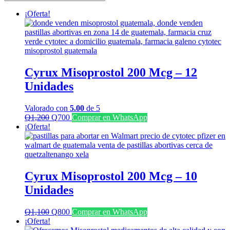
últimos
¡Oferta!
Cyrux Misoprostol 200 Mcg – 12
Unidades
Valorado con
5.00
de 5
El
El
Q
1,200
Q
700
Comprar en WhatsApp
precio
precio
¡Oferta!
original
actual
era:
es:
Q1,200.
Q700.
Cyrux Misoprostol 200 Mcg – 10
Unidades
El
El
Q
1,100
Q
800
Comprar en WhatsApp
precio
precio
¡Oferta!
original
actual