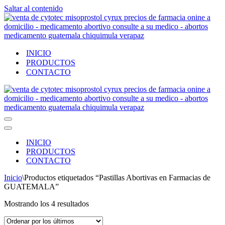
Saltar al contenido
INICIO
PRODUCTOS
CONTACTO
Menú
de
Menú
navegación
de
INICIO
navegación
PRODUCTOS
CONTACTO
Inicio
\
Productos etiquetados “Pastillas Abortivas en Farmacias de
GUATEMALA”
Ordenado
Mostrando los 4 resultados
por
los