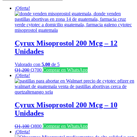
últimos
¡Oferta!
Cyrux Misoprostol 200 Mcg – 12
Unidades
Valorado con
5.00
de 5
El
El
Q
1,200
Q
700
Comprar en WhatsApp
precio
precio
¡Oferta!
original
actual
era:
es:
Q1,200.
Q700.
Cyrux Misoprostol 200 Mcg – 10
Unidades
El
El
Q
1,100
Q
800
Comprar en WhatsApp
precio
precio
¡Oferta!
original
actual