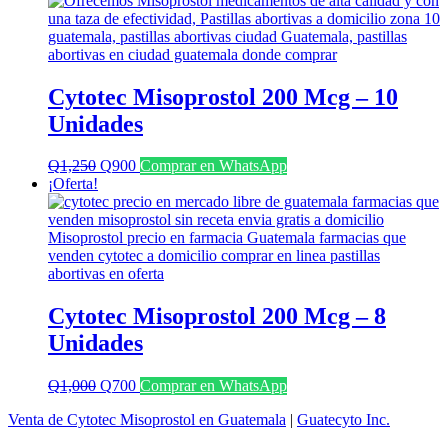
era:
es:
Q1,100.
Q800.
Cytotec Misoprostol 200 Mcg – 10
Unidades
El
El
Q
1,250
Q
900
Comprar en WhatsApp
precio
precio
¡Oferta!
original
actual
era:
es:
Q1,250.
Q900.
Cytotec Misoprostol 200 Mcg – 8
Unidades
El
El
Q
1,000
Q
700
Comprar en WhatsApp
precio
precio
Venta de Cytotec Misoprostol en Guatemala
|
Guatecyto Inc.
original
actual
era:
es: