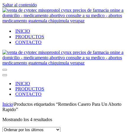
Saltar al contenido
INICIO
PRODUCTOS
CONTACTO
Menú
de
Menú
navegación
de
INICIO
navegación
PRODUCTOS
CONTACTO
Inicio
\
Productos etiquetados “Remedios Casero Para Un Aborto
Rapido”
Ordenado
Mostrando los 4 resultados
por
los