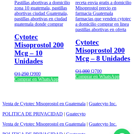
Cytotec
Cytotec
Misoprostol 200
Misoprostol 200
Mcg – 10
Mcg – 8 Unidades
Unidades
El
El
Q
1,000
Q
700
El
El
Q
1,250
Q
900
precio
precio
Comprar en WhatsApp
precio
precio
Comprar en WhatsApp
original
actual
original
actual
era:
es:
era:
es:
Q1,000.
Q700.
Q1,250.
Q900.
Venta de Cytotec Misoprostol en Guatemala
|
Guatecyto Inc.
POLITICA DE PRIVACIDAD
|
Guatecyto
Venta de Cytotec Misoprostol en Guatemala
|
Guatecyto Inc.