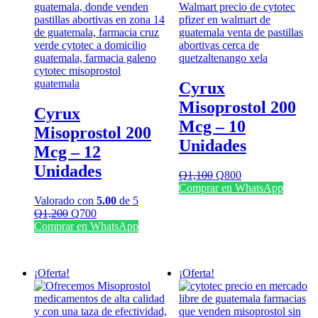
Cyrux
Misoprostol 200
Cyrux
Mcg – 10
Misoprostol 200
Unidades
Mcg – 12
Unidades
El
El
Q
1,100
Q
800
precio
precio
Comprar en WhatsApp
original
actual
Valorado con
5.00
de 5
El
El
era:
es:
Q
1,200
Q
700
precio
precio
Q1,100.
Q800.
Comprar en WhatsApp
original
actual
era:
es:
Q1,200.
Q700.
¡Oferta!
¡Oferta!