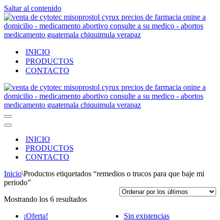
Saltar al contenido
INICIO
PRODUCTOS
CONTACTO
Menú
de
Menú
navegación
de
INICIO
navegación
PRODUCTOS
CONTACTO
Inicio
\
Productos etiquetados “remedios o trucos para que baje mi
periodo”
Ordenado
Mostrando los 6 resultados
por
¡Oferta!
Sin existencias
los