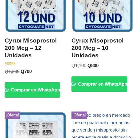
Cyrux Misoprostol
Cyrux Misoprostol
200 Mcg – 12
200 Mcg – 10
Unidades
Unidades
Q
1,100
Q
800
Valorado
Q
1,200
Q
700
con
5.00
de 5
Comprar en WhatsApp
Comprar en WhatsApp
¡Oferta!
¡Oferta!