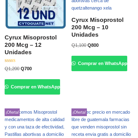
Cyrux Misoprostol
200 Mcg – 10
Unidades
Cyrux Misoprostol
200 Mcg – 12
Q
1,100
Q
800
Unidades
Comprar en WhatsApp
Valorado
Q
1,200
Q
700
con
5.00
de 5
Comprar en WhatsApp
¡Oferta!
¡Oferta!