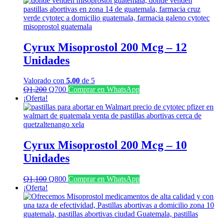
era:
es:
Q2,500.
Q1,500.
Cyrux Misoprostol 200 Mcg – 12
Unidades
Valorado con
5.00
de 5
El
El
Q
1,200
Q
700
Comprar en WhatsApp
precio
precio
¡Oferta!
original
actual
era:
es:
Q1,200.
Q700.
Cyrux Misoprostol 200 Mcg – 10
Unidades
El
El
Q
1,100
Q
800
Comprar en WhatsApp
precio
precio
¡Oferta!
original
actual
era:
es:
Q1,100.
Q800.