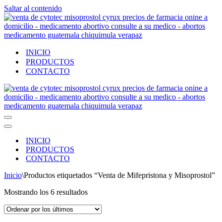
Saltar al contenido
INICIO
PRODUCTOS
CONTACTO
Menú
de
Menú
navegación
de
INICIO
navegación
PRODUCTOS
CONTACTO
Inicio
\
Productos etiquetados “Venta de Mifepristona y Misoprostol”
Ordenado
Mostrando los 6 resultados
por
los
últimos