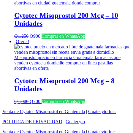
Cytotec Misoprostol 200 Mcg – 10
Unidades
El
El
Q
1,250
Q
900
Comprar en WhatsApp
precio
precio
¡Oferta!
original
actual
era:
es:
Q1,250.
Q900.
Cytotec Misoprostol 200 Mcg – 8
Unidades
El
El
Q
1,000
Q
700
Comprar en WhatsApp
precio
precio
Venta de Cytotec Misoprostol en Guatemala
|
Guatecyto Inc.
original
actual
era:
es:
POLITICA DE PRIVACIDAD
|
Guatecyto
Q1,000.
Q700.
Venta de Cytotec Misoprostol en Guatemala
|
Guatecyto Inc.