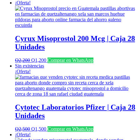
¡Oferta!
Cyrux Misoprostol 200 Mcg | Caja 28
Unidades
El
El
Q
2,200
Q
1,200
Comprar en WhatsApp
precio
precio
Sin existencias
original
actual
¡Oferta!
era:
es:
Q2,200.
Q1,200.
Cytotec Laboratorios Pfizer | Caja 28
Unidades
El
El
Q
2,500
Q
1,500
Comprar en WhatsApp
precio
precio
¡Oferta!
original
actual