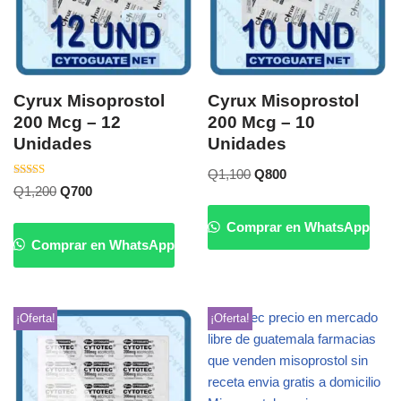
Cyrux Misoprostol
Cyrux Misoprostol
200 Mcg – 12
200 Mcg – 10
Unidades
Unidades
Q
1,100
Q
800
Valorado
Q
1,200
Q
700
con
5.00
de 5
Comprar en WhatsApp
Comprar en WhatsApp
¡Oferta!
¡Oferta!