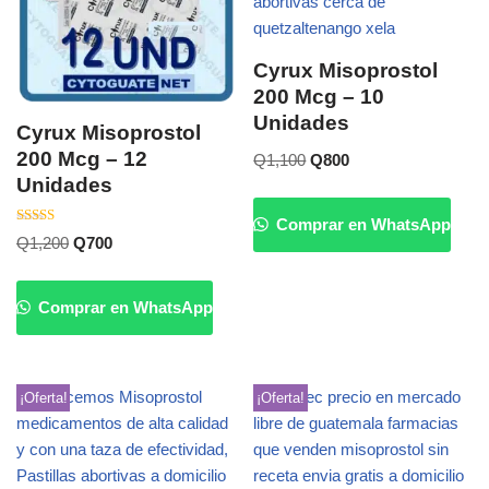
Cyrux Misoprostol
200 Mcg – 10
Unidades
Cyrux Misoprostol
200 Mcg – 12
Q
1,100
Q
800
Unidades
Comprar en WhatsApp
Valorado
Q
1,200
Q
700
con
5.00
de 5
Comprar en WhatsApp
¡Oferta!
¡Oferta!