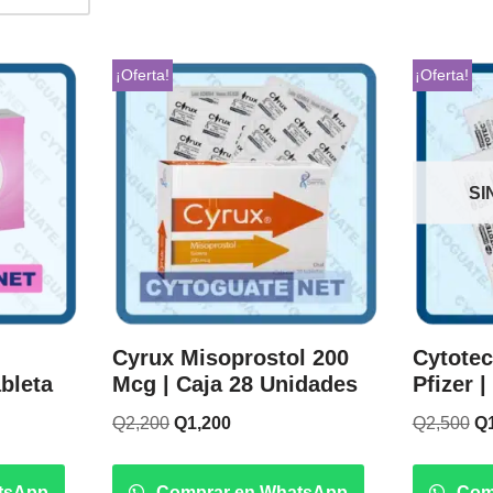
¡Oferta!
¡Oferta!
SI
Cyrux Misoprostol 200
Cytotec
bleta
Mcg | Caja 28 Unidades
Pfizer 
Q
2,200
Q
1,200
Q
2,500
Q
tsApp
Comprar en WhatsApp
Com