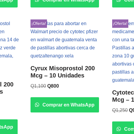
¡Oferta!
¡Oferta!
Cyrux Misoprostol 200
Mcg – 10 Unidades
l 200
Q
1,100
Q
800
s
Cytotec
Mcg – 
Comprar en WhatsApp
Q
1,250
Q
tsApp
Com