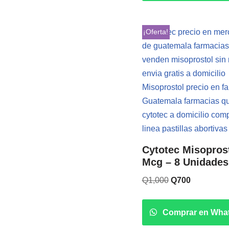
¡Oferta!
Cytotec Misopros
Mcg – 8 Unidades
Q
1,000
Q
700
Comprar en Wha