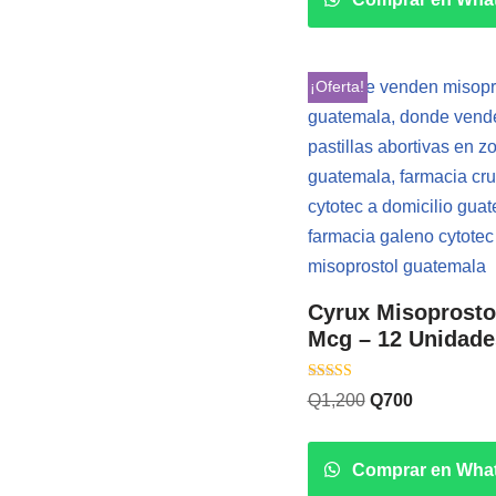
¡Oferta!
Cyrux Misoprosto
Mcg – 12 Unidade
Valorado con
Q
1,200
Q
700
5.00
de 5
Comprar en Wha