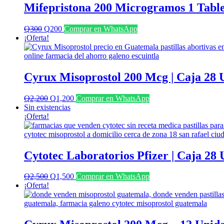
Mifepristona 200 Microgramos 1 Tabl
El
El
Q
300
Q
200
Comprar en WhatsApp
precio
precio
¡Oferta!
original
actual
era:
es:
Q300.
Q200.
Cyrux Misoprostol 200 Mcg | Caja 28 
El
El
Q
2,200
Q
1,200
Comprar en WhatsApp
precio
precio
Sin existencias
original
actual
¡Oferta!
era:
es:
Q2,200.
Q1,200.
Cytotec Laboratorios Pfizer | Caja 28
El
El
Q
2,500
Q
1,500
Comprar en WhatsApp
precio
precio
¡Oferta!
original
actual
era:
es:
Q2,500.
Q1,500.