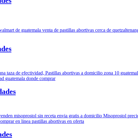
ades
ades
dades
ades