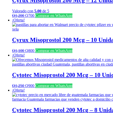
Cyrux Misoprostol 200 Mcg – 12 Unid
Valorado con
5.00
de 5
El
El
Q
1,200
Q
700
Comprar en WhatsApp
precio
precio
¡Oferta!
original
actual
era:
es:
Q1,200.
Q700.
Cyrux Misoprostol 200 Mcg – 10 Unid
El
El
Q
1,100
Q
800
Comprar en WhatsApp
precio
precio
¡Oferta!
original
actual
era:
es:
Q1,100.
Q800.
Cytotec Misoprostol 200 Mcg – 10 Uni
El
El
Q
1,250
Q
900
Comprar en WhatsApp
precio
precio
¡Oferta!
original
actual
era:
es:
Q1,250.
Q900.
Cytotec Misoprostol 200 Mcg – 8 Unid