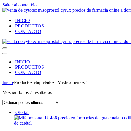
Saltar al contenido
INICIO
PRODUCTOS
CONTACTO
Menú
de
Menú
navegación
de
INICIO
navegación
PRODUCTOS
CONTACTO
Inicio
\
Productos etiquetados “Medicamentos”
Ordenado
Mostrando los 7 resultados
por
los
últimos
¡Oferta!