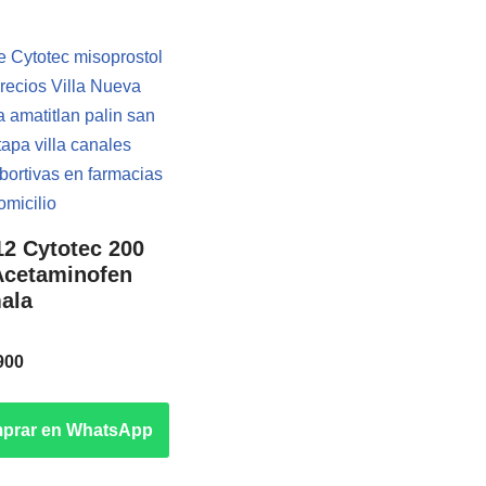
12 Cytotec 200
Acetaminofen
ala
n
900
prar en WhatsApp