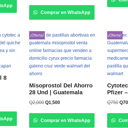
de 5
tsApp
Comprar en WhatsApp
¡Oferta!
¡Oferta!
l 8
Misoprostol Del Ahorro
Cytotec
28 Und | Guatemala
Pfizer 
Q
2,000
Q
1,500
Q
750
Q
70
tsApp
Comprar en WhatsApp
Com