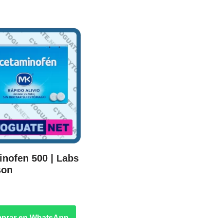
nofen 500 | Labs
son
prar en WhatsApp