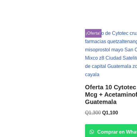
¡Oferta!
Oferta 10 Cytotec
Mcg + Acetamino
Guatemala
Q
1,300
Q
1,100
Comprar en Wha