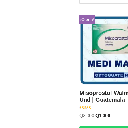
¡Oferta!
Misoprostol Walm
Und | Guatemala
Valorado con
Q
2,000
Q
1,400
5.00
de 5