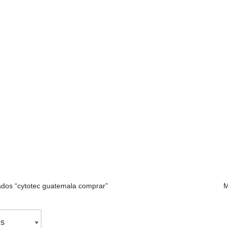
ados “cytotec guatemala comprar”
M