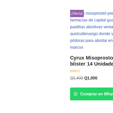
¡Oferta!
Cyrux Misoprosto
blister 14 Unidad
Valorado con
Q
1,400
Q
1,000
5.00
de 5
Comprar en Wha