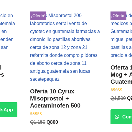
¡Oferta!
¡Oferta!
l
Oferta 
es
Mcg + 
Guatem
Oferta 10 Cyrux
Valorado co
Misoprostol +
Q
1,500
Q
5.00
de 5
Acetaminofen 500
tsApp
Com
Valorado con
Q
1,150
Q
800
5.00
de 5