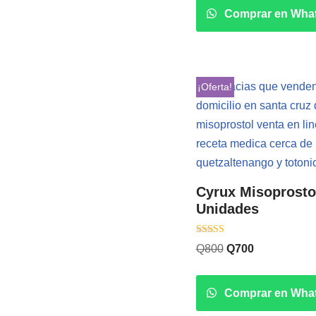
Comprar en Wha
¡Oferta!
Cyrux Misoprosto
Unidades
Valorado con
Q
800
Q
700
5.00
de 5
Comprar en Wha