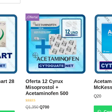
¡Oferta!
art 28
Oferta 12 Cyrux
Acetami
Misoprostol +
McKes
Acetaminofen 500
Q
20
Valorado
Q
1,350
Q
700
con
Com
4.20