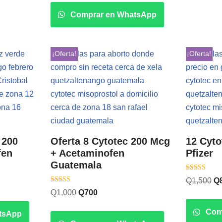
Comprar en WhatsApp
¡Oferta!
¡Oferta!
 200
Oferta 8 Cytotec 200 Mcg
12 Cyto
fen
+ Acetaminofen
Pfizer
Guatemala
Valorado co
Q
1,500
Q
5.00
Valorado con
de 5
Q
1,000
Q
700
5.00
de 5
Com
tsApp