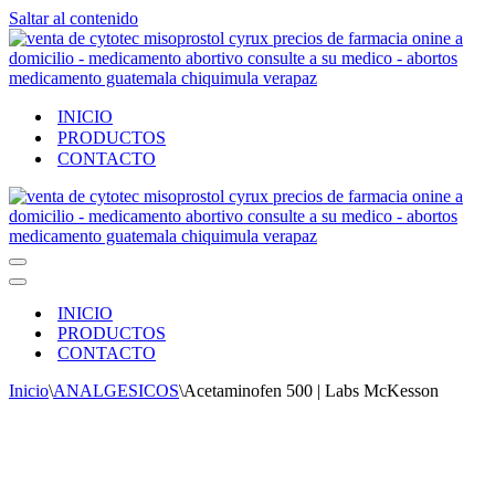
Saltar al contenido
INICIO
PRODUCTOS
CONTACTO
Menú
de
Menú
navegación
de
INICIO
navegación
PRODUCTOS
CONTACTO
Inicio
\
ANALGESICOS
\
Acetaminofen 500 | Labs McKesson