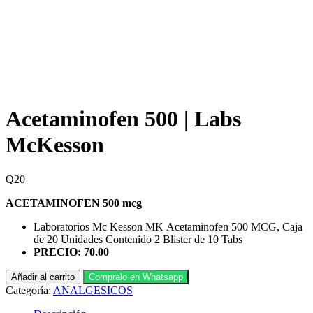
Acetaminofen 500 | Labs
McKesson
Q
20
ACETAMINOFEN 500 mcg
Laboratorios Mc Kesson MK Acetaminofen 500 MCG, Caja
de 20 Unidades Contenido 2 Blister de 10 Tabs
PRECIO: 70.00
Acetaminofen
Añadir al carrito
Compralo en Whatsapp
500
Categoría:
ANALGESICOS
|
Labs