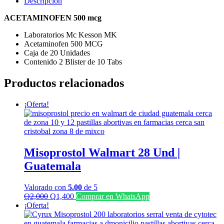
Descripción
McKesson
cantidad
ACETAMINOFEN 500 mcg
Laboratorios Mc Kesson MK
Acetaminofen 500 MCG
Caja de 20 Unidades
Contenido 2 Blister de 10 Tabs
Productos relacionados
¡Oferta!
Misoprostol Walmart 28 Und |
Guatemala
Valorado con
5.00
de 5
El
El
Q
2,000
Q
1,400
Comprar en WhatsApp
precio
precio
¡Oferta!
original
actual
era:
es: