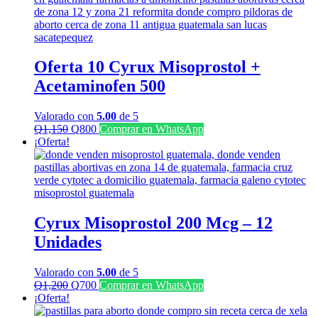
Q2,000.
Q1,400.
Oferta 10 Cyrux Misoprostol +
Acetaminofen 500
Valorado con
5.00
de 5
El
El
Q
1,150
Q
800
Comprar en WhatsApp
precio
precio
¡Oferta!
original
actual
era:
es:
Q1,150.
Q800.
Cyrux Misoprostol 200 Mcg – 12
Unidades
Valorado con
5.00
de 5
El
El
Q
1,200
Q
700
Comprar en WhatsApp
precio
precio
¡Oferta!
original
actual