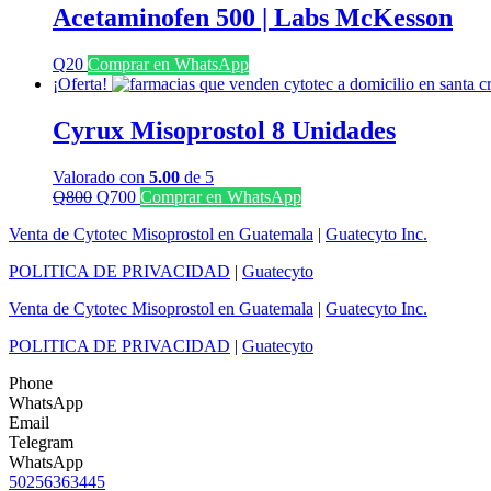
era:
es:
Acetaminofen 500 | Labs McKesson
Q1,000.
Q700.
Q
20
Comprar en WhatsApp
¡Oferta!
Cyrux Misoprostol 8 Unidades
Valorado con
5.00
de 5
El
El
Q
800
Q
700
Comprar en WhatsApp
precio
precio
Venta de Cytotec Misoprostol en Guatemala
|
Guatecyto Inc.
original
actual
era:
es:
POLITICA DE PRIVACIDAD
|
Guatecyto
Q800.
Q700.
Venta de Cytotec Misoprostol en Guatemala
|
Guatecyto Inc.
POLITICA DE PRIVACIDAD
|
Guatecyto
Phone
WhatsApp
Email
Telegram
WhatsApp
50256363445