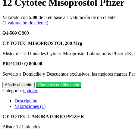
12 Cytotec Misoprostol Pfizer
Valorado con
5.00
de 5 en base a
1
valoración de un cliente
(
1
valoración de cliente)
El
El
Q
1,500
Q
800
precio
precio
CYTOTEC MISOPROSTOL 200 Mcg
original
actual
era:
es:
Blister de 12 Unidades Cytotec Misoprostol Laboratorios Pfizer UK,
Q1,500.
Q800.
PRECIO: Q 800.00
Servicio a Domicilio y Descuentos exclusivos, las mejores marcas F
12
Añadir al carrito
Compralo en Whatsapp
Cytotec
Categoría:
Cytotec
Misoprostol
Pfizer
Descripción
cantidad
Valoraciones (1)
CYTOTEC LABORATORIO PFIZER
Blister 12 Unidades