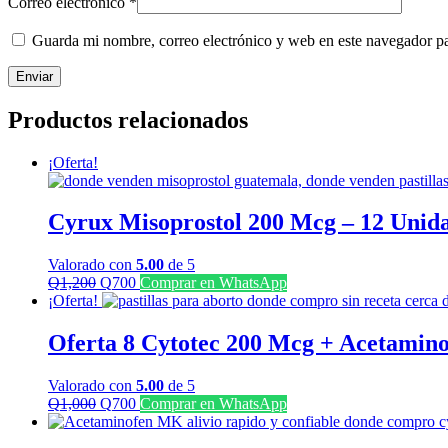
Correo electrónico
*
Guarda mi nombre, correo electrónico y web en este navegador p
Productos relacionados
¡Oferta!
Cyrux Misoprostol 200 Mcg – 12 Unid
Valorado con
5.00
de 5
El
El
Q
1,200
Q
700
Comprar en WhatsApp
precio
precio
¡Oferta!
original
actual
era:
es:
Oferta 8 Cytotec 200 Mcg + Acetamin
Q1,200.
Q700.
Valorado con
5.00
de 5
El
El
Q
1,000
Q
700
Comprar en WhatsApp
precio
precio
original
actual