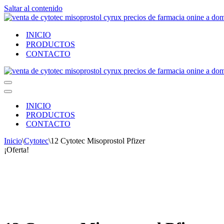
Saltar al contenido
INICIO
PRODUCTOS
CONTACTO
Menú
de
Menú
navegación
de
INICIO
navegación
PRODUCTOS
CONTACTO
Inicio
\
Cytotec
\
12 Cytotec Misoprostol Pfizer
¡Oferta!