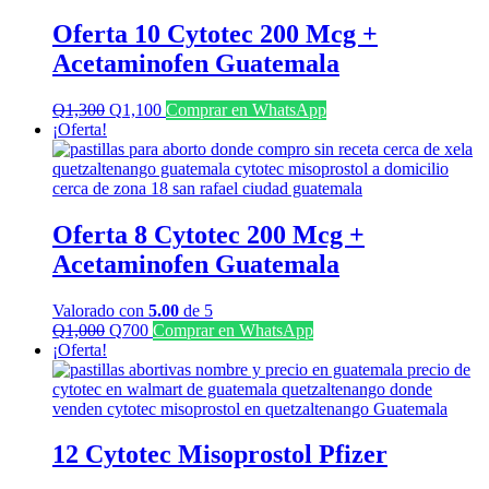
Oferta 10 Cytotec 200 Mcg +
Acetaminofen Guatemala
El
El
Q
1,300
Q
1,100
Comprar en WhatsApp
precio
precio
¡Oferta!
original
actual
era:
es:
Q1,300.
Q1,100.
Oferta 8 Cytotec 200 Mcg +
Acetaminofen Guatemala
Valorado con
5.00
de 5
El
El
Q
1,000
Q
700
Comprar en WhatsApp
precio
precio
¡Oferta!
original
actual
era:
es:
Q1,000.
Q700.
12 Cytotec Misoprostol Pfizer