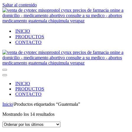
Saltar al contenido
INICIO
PRODUCTOS
CONTACTO
Menú
de
Menú
navegación
de
INICIO
navegación
PRODUCTOS
CONTACTO
Inicio
\
Productos etiquetados “Guatemala”
Ordenado
Mostrando los 14 resultados
por
los
últimos