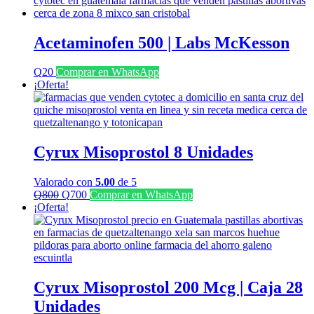
era:
es:
Q1,350.
Q700.
Acetaminofen 500 | Labs McKesson
Q
20
Comprar en WhatsApp
¡Oferta!
Cyrux Misoprostol 8 Unidades
Valorado con
5.00
de 5
El
El
Q
800
Q
700
Comprar en WhatsApp
precio
precio
¡Oferta!
original
actual
era:
es:
Q800.
Q700.
Cyrux Misoprostol 200 Mcg | Caja 28
Unidades