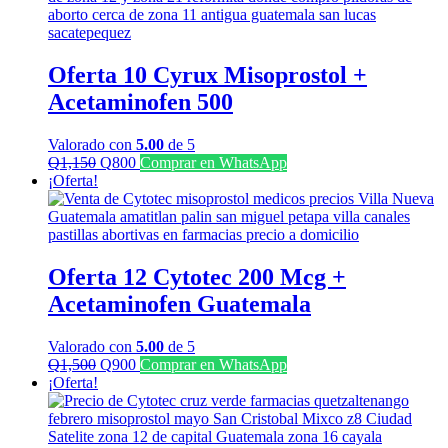
Oferta 10 Cyrux Misoprostol +
Acetaminofen 500
Valorado con
5.00
de 5
El
El
Q
1,150
Q
800
Comprar en WhatsApp
precio
precio
¡Oferta!
original
actual
era:
es:
Q1,150.
Q800.
Oferta 12 Cytotec 200 Mcg +
Acetaminofen Guatemala
Valorado con
5.00
de 5
El
El
Q
1,500
Q
900
Comprar en WhatsApp
precio
precio
¡Oferta!
original
actual
era:
es:
Q1,500.
Q900.