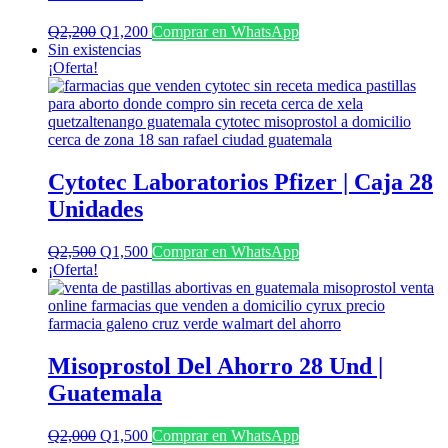
El
El
Q
2,200
Q
1,200
Comprar en WhatsApp
precio
precio
Sin existencias
original
actual
¡Oferta!
era:
es:
Q2,200.
Q1,200.
Cytotec Laboratorios Pfizer | Caja 28
Unidades
El
El
Q
2,500
Q
1,500
Comprar en WhatsApp
precio
precio
¡Oferta!
original
actual
era:
es:
Q2,500.
Q1,500.
Misoprostol Del Ahorro 28 Und |
Guatemala
El
El
Q
2,000
Q
1,500
Comprar en WhatsApp