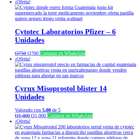
precio
precio
¡Oferta!
original
actual
era:
es:
Q2,000.
Q1,500.
Cytotec Laboratorios Pfizer – 6
Unidades
El
El
Q
750
Q
700
Comprar en WhatsApp
precio
precio
¡Oferta!
original
actual
era:
es:
Q750.
Q700.
Cyrux Misoprostol blister 14
Unidades
Valorado con
5.00
de 5
El
El
Q
1,400
Q
1,000
Comprar en WhatsApp
precio
precio
¡Oferta!
original
actual
era:
es:
Q1,400.
Q1,000.