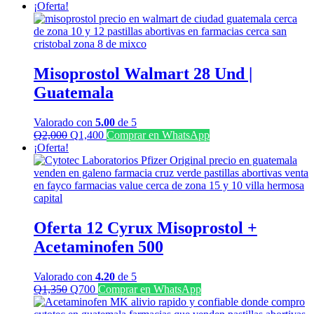
¡Oferta!
Misoprostol Walmart 28 Und |
Guatemala
Valorado con
5.00
de 5
El
El
Q
2,000
Q
1,400
Comprar en WhatsApp
precio
precio
¡Oferta!
original
actual
era:
es:
Q2,000.
Q1,400.
Oferta 12 Cyrux Misoprostol +
Acetaminofen 500
Valorado con
4.20
de 5
El
El
Q
1,350
Q
700
Comprar en WhatsApp
precio
precio
original
actual