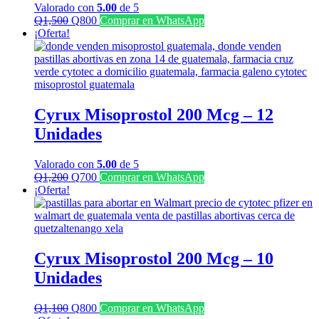
Valorado con
5.00
de 5
El
El
Q
1,500
Q
800
Comprar en WhatsApp
precio
precio
¡Oferta!
original
actual
era:
es:
Q1,500.
Q800.
Cyrux Misoprostol 200 Mcg – 12
Unidades
Valorado con
5.00
de 5
El
El
Q
1,200
Q
700
Comprar en WhatsApp
precio
precio
¡Oferta!
original
actual
era:
es:
Q1,200.
Q700.
Cyrux Misoprostol 200 Mcg – 10
Unidades
El
El
Q
1,100
Q
800
Comprar en WhatsApp