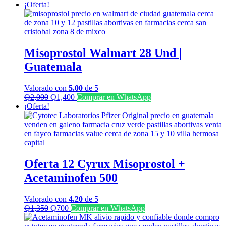
¡Oferta!
Misoprostol Walmart 28 Und |
Guatemala
Valorado con
5.00
de 5
El
El
Q
2,000
Q
1,400
Comprar en WhatsApp
precio
precio
¡Oferta!
original
actual
era:
es:
Q2,000.
Q1,400.
Oferta 12 Cyrux Misoprostol +
Acetaminofen 500
Valorado con
4.20
de 5
El
El
Q
1,350
Q
700
Comprar en WhatsApp
precio
precio
original
actual