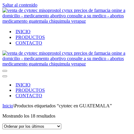
Saltar al contenido
INICIO
PRODUCTOS
CONTACTO
Menú
de
Menú
navegación
de
INICIO
navegación
PRODUCTOS
CONTACTO
Inicio
\
Productos etiquetados “cytotec en GUATEMALA”
Ordenado
Mostrando los 18 resultados
por
los
últimos