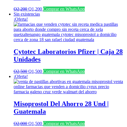
El
El
Q
2,200
Q
1,200
Comprar en WhatsApp
precio
precio
Sin existencias
original
actual
¡Oferta!
era:
es:
Q2,200.
Q1,200.
Cytotec Laboratorios Pfizer | Caja 28
Unidades
El
El
Q
2,500
Q
1,500
Comprar en WhatsApp
precio
precio
¡Oferta!
original
actual
era:
es:
Q2,500.
Q1,500.
Misoprostol Del Ahorro 28 Und |
Guatemala
El
El
Q
2,000
Q
1,500
Comprar en WhatsApp