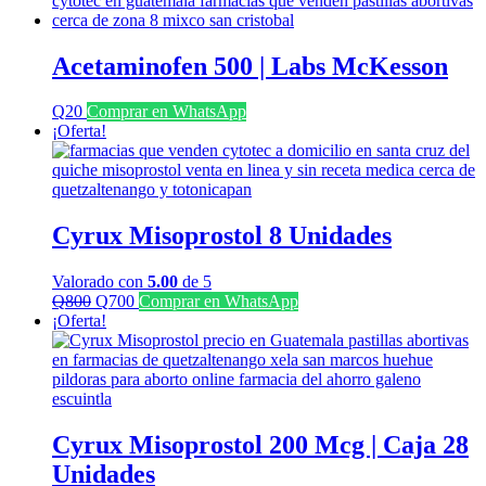
era:
es:
Q1,350.
Q700.
Acetaminofen 500 | Labs McKesson
Q
20
Comprar en WhatsApp
¡Oferta!
Cyrux Misoprostol 8 Unidades
Valorado con
5.00
de 5
El
El
Q
800
Q
700
Comprar en WhatsApp
precio
precio
¡Oferta!
original
actual
era:
es:
Q800.
Q700.
Cyrux Misoprostol 200 Mcg | Caja 28
Unidades