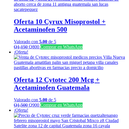
Oferta 10 Cyrux Misoprostol +
Acetaminofen 500
Valorado con
5.00
de 5
El
El
Q
1,150
Q
800
Comprar en WhatsApp
precio
precio
¡Oferta!
original
actual
era:
es:
Q1,150.
Q800.
Oferta 12 Cytotec 200 Mcg +
Acetaminofen Guatemala
Valorado con
5.00
de 5
El
El
Q
1,500
Q
900
Comprar en WhatsApp
precio
precio
¡Oferta!
original
actual
era:
es:
Q1,500.
Q900.