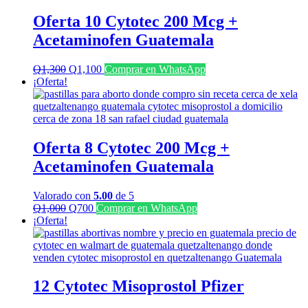
Oferta 10 Cytotec 200 Mcg +
Acetaminofen Guatemala
El
El
Q
1,300
Q
1,100
Comprar en WhatsApp
precio
precio
¡Oferta!
original
actual
era:
es:
Q1,300.
Q1,100.
Oferta 8 Cytotec 200 Mcg +
Acetaminofen Guatemala
Valorado con
5.00
de 5
El
El
Q
1,000
Q
700
Comprar en WhatsApp
precio
precio
¡Oferta!
original
actual
era:
es:
Q1,000.
Q700.
12 Cytotec Misoprostol Pfizer