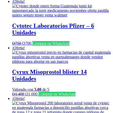
precio
precio
¡Oferta!
original
actual
era:
es:
Q2,000.
Q1,500.
Cytotec Laboratorios Pfizer – 6
Unidades
El
El
Q
750
Q
700
Comprar en WhatsApp
precio
precio
¡Oferta!
original
actual
era:
es:
Q750.
Q700.
Cyrux Misoprostol blister 14
Unidades
Valorado con
5.00
de 5
El
El
Q
1,400
Q
1,000
Comprar en WhatsApp
precio
precio
¡Oferta!
original
actual
era:
es:
Q1,400.
Q1,000.