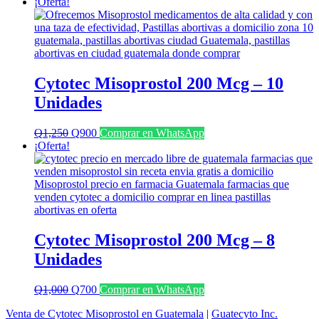
precio
precio
¡Oferta!
original
actual
era:
es:
Q1,100.
Q800.
Cytotec Misoprostol 200 Mcg – 10
Unidades
El
El
Q
1,250
Q
900
Comprar en WhatsApp
precio
precio
¡Oferta!
original
actual
era:
es:
Q1,250.
Q900.
Cytotec Misoprostol 200 Mcg – 8
Unidades
El
El
Q
1,000
Q
700
Comprar en WhatsApp
precio
precio
Venta de Cytotec Misoprostol en Guatemala
|
Guatecyto Inc.
original
actual