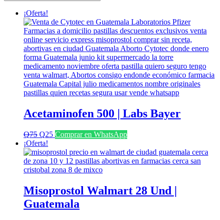
últimos
¡Oferta!
Acetaminofen 500 | Labs Bayer
El
El
Q
75
Q
25
Comprar en WhatsApp
precio
precio
¡Oferta!
original
actual
era:
es:
Q75.
Q25.
Misoprostol Walmart 28 Und |
Guatemala