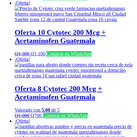
precio
precio
¡Oferta!
original
actual
era:
es:
Q1,500.
Q900.
Oferta 10 Cytotec 200 Mcg +
Acetaminofen Guatemala
El
El
Q
1,300
Q
1,100
Comprar en WhatsApp
precio
precio
¡Oferta!
original
actual
era:
es:
Q1,300.
Q1,100.
Oferta 8 Cytotec 200 Mcg +
Acetaminofen Guatemala
Valorado con
5.00
de 5
El
El
Q
1,000
Q
700
Comprar en WhatsApp
precio
precio
¡Oferta!
original
actual
era:
es: