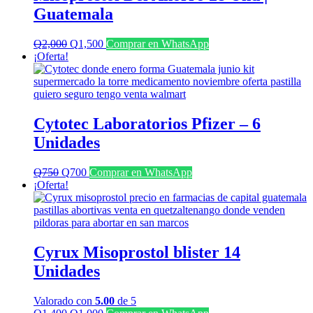
Guatemala
El
El
Q
2,000
Q
1,500
Comprar en WhatsApp
precio
precio
¡Oferta!
original
actual
era:
es:
Q2,000.
Q1,500.
Cytotec Laboratorios Pfizer – 6
Unidades
El
El
Q
750
Q
700
Comprar en WhatsApp
precio
precio
¡Oferta!
original
actual
era:
es:
Q750.
Q700.
Cyrux Misoprostol blister 14
Unidades
Valorado con
5.00
de 5
El
El