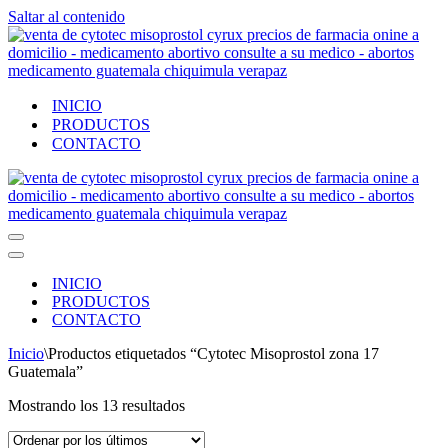
Saltar al contenido
INICIO
PRODUCTOS
CONTACTO
Menú
de
Menú
navegación
de
INICIO
navegación
PRODUCTOS
CONTACTO
Inicio
\
Productos etiquetados “Cytotec Misoprostol zona 17
Guatemala”
Ordenado
Mostrando los 13 resultados
por
los