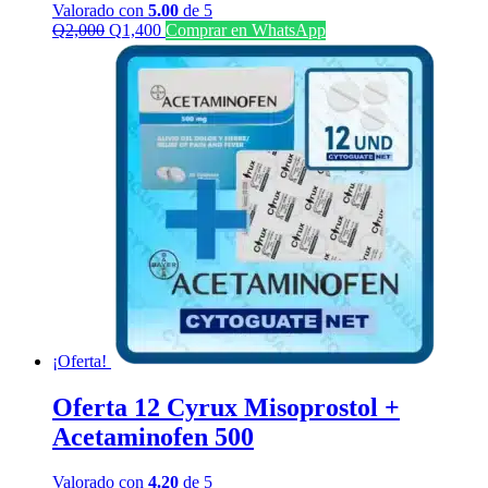
Valorado con
5.00
de 5
El
El
Q
2,000
Q
1,400
Comprar en WhatsApp
precio
precio
original
actual
era:
es:
Q2,000.
Q1,400.
¡Oferta!
Oferta 12 Cyrux Misoprostol +
Acetaminofen 500
Valorado con
4.20
de 5