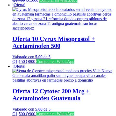
Q
1,400
Q
1,000
Comprar en WhatsApp
precio
precio
¡Oferta!
original
actual
era:
es:
Q1,400.
Q1,000.
Oferta 10 Cyrux Misoprostol +
Acetaminofen 500
Valorado con
5.00
de 5
El
El
Q
1,150
Q
800
Comprar en WhatsApp
precio
precio
¡Oferta!
original
actual
era:
es:
Q1,150.
Q800.
Oferta 12 Cytotec 200 Mcg +
Acetaminofen Guatemala
Valorado con
5.00
de 5
El
El
Q
1,500
Q
900
Comprar en WhatsApp