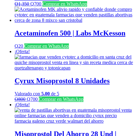
El
El
Q
1,350
Q
700
Comprar en WhatsApp
precio
precio
original
actual
era:
es:
Q1,350.
Q700.
Acetaminofen 500 | Labs McKesson
Q
20
Comprar en WhatsApp
¡Oferta!
Cyrux Misoprostol 8 Unidades
Valorado con
5.00
de 5
El
El
Q
800
Q
700
Comprar en WhatsApp
precio
precio
¡Oferta!
original
actual
era:
es:
Q800.
Q700.
Misoprostol Del Ahorro 28 Und |