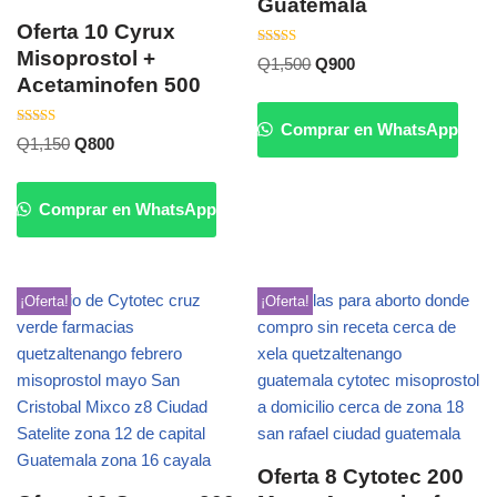
Guatemala
Oferta 10 Cyrux
Misoprostol +
Valorado
Q
1,500
Q
900
con
Acetaminofen 500
5.00
de 5
Comprar en WhatsApp
Valorado
Q
1,150
Q
800
con
5.00
de 5
Comprar en WhatsApp
¡Oferta!
¡Oferta!
Oferta 8 Cytotec 200