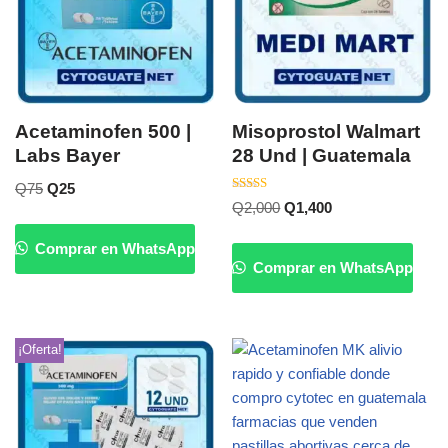
Acetaminofen 500 |
Misoprostol Walmart
Labs Bayer
28 Und | Guatemala
Q
75
Q
25
Valorado
Q
2,000
Q
1,400
con
5.00
de 5
Comprar en WhatsApp
Comprar en WhatsApp
¡Oferta!