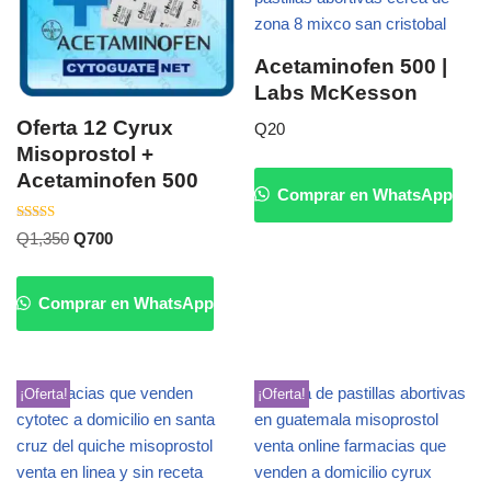
Acetaminofen 500 |
Labs McKesson
Oferta 12 Cyrux
Q
20
Misoprostol +
Acetaminofen 500
Comprar en WhatsApp
Valorado
Q
1,350
Q
700
con
4.20
de 5
Comprar en WhatsApp
¡Oferta!
¡Oferta!