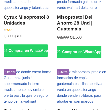
Cyrux Misoprostol 8
Misoprostol Del
Unidades
Ahorro 28 Und |
Guatemala
Valorado
Q
800
Q
700
Q
2,000
Q
1,500
con
5.00
de 5
Comprar en WhatsApp
Comprar en WhatsApp
¡Oferta!
¡Oferta!