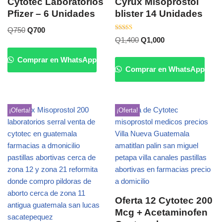
Cytotec Laboratorios
Cyrux Misoprostol
Pfizer – 6 Unidades
blister 14 Unidades
Q
750
Q
700
Valorado
Q
1,400
Q
1,000
con
5.00
de 5
Comprar en WhatsApp
Comprar en WhatsApp
¡Oferta!
¡Oferta!
Oferta 12 Cytotec 200
Mcg + Acetaminofen