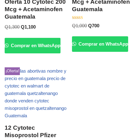
Oferta 10 Cytotec 200
Mcg + Acetaminofen
Mcg + Acetaminofen
Guatemala
Guatemala
Valorado
Q
1,000
Q
700
Q
1,300
Q
1,100
con
5.00
de 5
Comprar en WhatsApp
Comprar en WhatsApp
¡Oferta!
12 Cytotec
Misoprostol Pfizer