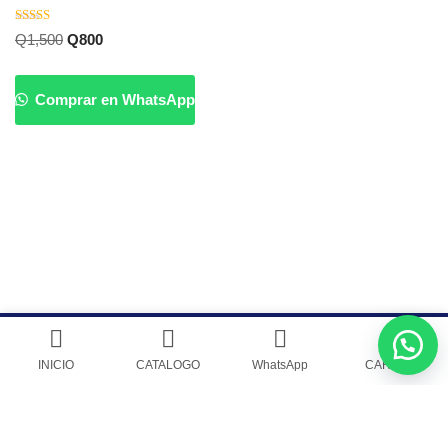
Valorado
Q
1,500
Q
800
con
5.00
de 5
Comprar en WhatsApp
Venta de Cytotec Misoprostol en Guatemala
|
Guatecyto Inc.
INICIO
CATALOGO
WhatsApp
CARRITO
POLITICA DE PRIVACIDAD
|
Guatecyto