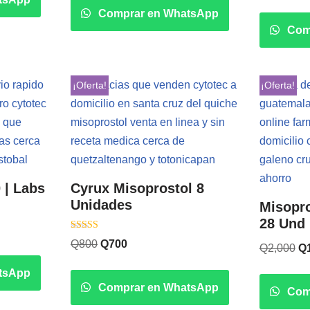
de 5
Comprar en WhatsApp
Com
¡Oferta!
¡Oferta!
 | Labs
Cyrux Misoprostol 8
Unidades
Misopro
28 Und 
Valorado con
Q
800
Q
700
Q
2,000
Q
5.00
de 5
tsApp
Comprar en WhatsApp
Com