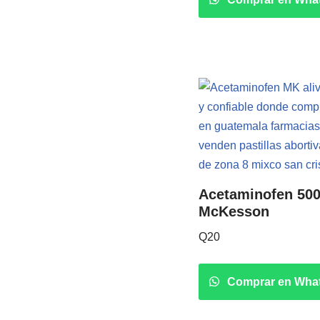
Acetaminofen 500
McKesson
Q
20
Comprar en Wha