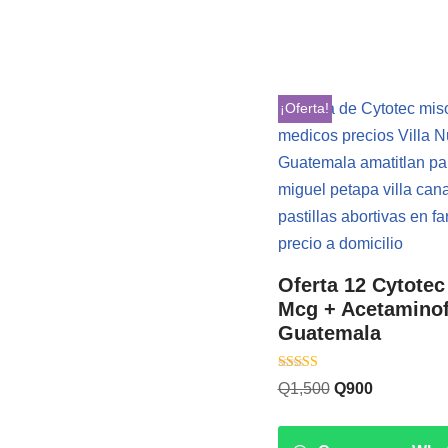
¡Oferta!
Oferta 12 Cytotec
Mcg + Acetamino
Guatemala
Valorado con
Q
1,500
Q
900
5.00
de 5