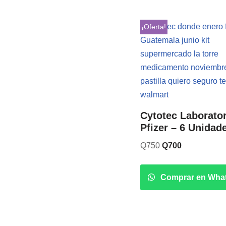
¡Oferta!
Cytotec Laborato
Pfizer – 6 Unidad
Q
750
Q
700
Comprar en Wha