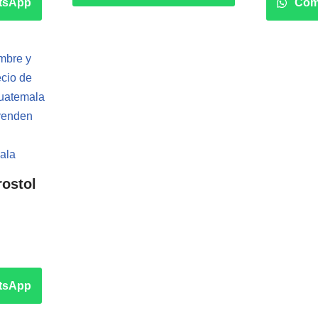
tsApp
Com
rostol
tsApp