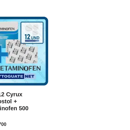
12 Cyrux
stol +
inofen 500
700