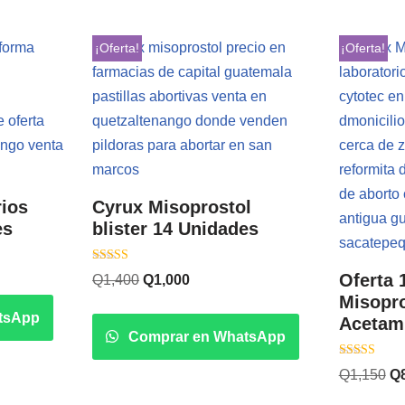
¡Oferta!
¡Oferta!
rios
Cyrux Misoprostol
es
blister 14 Unidades
Valorado con
Oferta 
Q
1,400
Q
1,000
5.00
de 5
Misopro
tsApp
Acetam
Comprar en WhatsApp
Valorado co
Q
1,150
Q
5.00
de 5