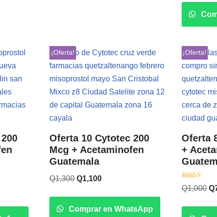
Com
¡Oferta!
¡Oferta!
 200
Oferta 10 Cytotec 200
Oferta 
fen
Mcg + Acetaminofen
+ Acet
Guatemala
Guatem
Q
1,300
Q
1,100
Valorado co
Q
1,000
Q
5.00
de 5
Comprar en WhatsApp