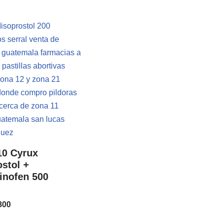
10 Cyrux
stol +
inofen 500
n
800