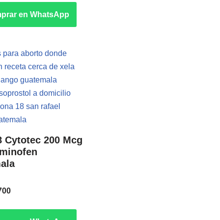
prar en WhatsApp
8 Cytotec 200 Mcg
aminofen
ala
n
700