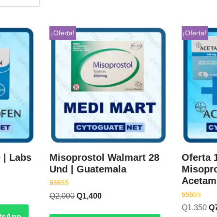
¡Oferta!
¡Oferta!
 | Labs
Misoprostol Walmart 28
Oferta 
Und | Guatemala
Misopro
Acetam
Valorado con
Q
2,000
Q
1,400
5.00
Valorado
de 5
Q
1,350
Q
con
tsApp
4.20