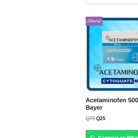
¡Oferta!
Acetaminofen 500
Bayer
Q
75
Q
25
Comprar en Wha