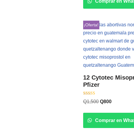
Comprar en Wha
¡Oferta!
12 Cytotec Misop
Pfizer
Valorado con
Q
1,500
Q
800
5.00
de 5
Comprar en Wha