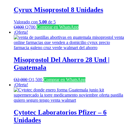
Cyrux Misoprostol 8 Unidades
Valorado con
5.00
de 5
El
El
Q
800
Q
700
Comprar en WhatsApp
precio
precio
¡Oferta!
original
actual
era:
es:
Q800.
Q700.
Misoprostol Del Ahorro 28 Und |
Guatemala
El
El
Q
2,000
Q
1,500
Comprar en WhatsApp
precio
precio
¡Oferta!
original
actual
era:
es:
Q2,000.
Q1,500.
Cytotec Laboratorios Pfizer – 6
Unidades