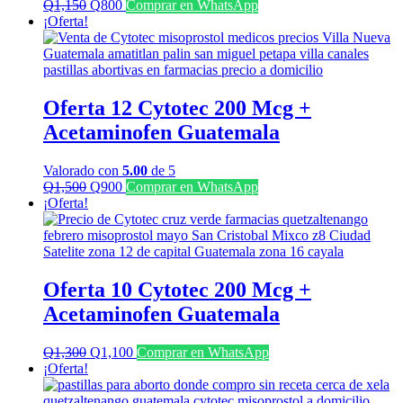
El
El
Q
1,150
Q
800
Comprar en WhatsApp
precio
precio
¡Oferta!
original
actual
era:
es:
Q1,150.
Q800.
Oferta 12 Cytotec 200 Mcg +
Acetaminofen Guatemala
Valorado con
5.00
de 5
El
El
Q
1,500
Q
900
Comprar en WhatsApp
precio
precio
¡Oferta!
original
actual
era:
es:
Q1,500.
Q900.
Oferta 10 Cytotec 200 Mcg +
Acetaminofen Guatemala
El
El
Q
1,300
Q
1,100
Comprar en WhatsApp
precio
precio
¡Oferta!
original
actual
era:
es: