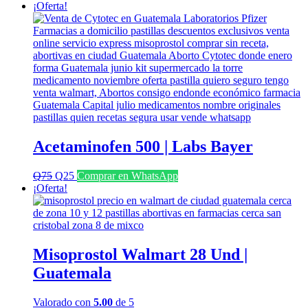
¡Oferta!
Acetaminofen 500 | Labs Bayer
El
El
Q
75
Q
25
Comprar en WhatsApp
precio
precio
¡Oferta!
original
actual
era:
es:
Q75.
Q25.
Misoprostol Walmart 28 Und |
Guatemala
Valorado con
5.00
de 5