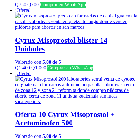
El
El
Q
750
Q
700
Comprar en WhatsApp
precio
precio
¡Oferta!
original
actual
era:
es:
Q750.
Q700.
Cyrux Misoprostol blister 14
Unidades
Valorado con
5.00
de 5
El
El
Q
1,400
Q
1,000
Comprar en WhatsApp
precio
precio
¡Oferta!
original
actual
era:
es:
Q1,400.
Q1,000.
Oferta 10 Cyrux Misoprostol +
Acetaminofen 500
Valorado con
5.00
de 5