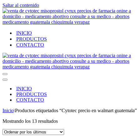
Saltar al contenido
INICIO
PRODUCTOS
CONTACTO
Menú
de
Menú
navegación
de
INICIO
navegación
PRODUCTOS
CONTACTO
Inicio
\
Productos etiquetados “Cytotec precio en walmart guatemala”
Ordenado
Mostrando los 13 resultados
por
los
últimos