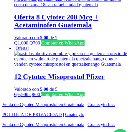
Q1,300.
Q1,100.
Oferta 8 Cytotec 200 Mcg +
Acetaminofen Guatemala
Valorado con
5.00
de 5
El
El
Q
1,000
Q
700
Comprar en WhatsApp
precio
precio
¡Oferta!
original
actual
era:
es:
Q1,000.
Q700.
12 Cytotec Misoprostol Pfizer
Valorado con
5.00
de 5
El
El
Q
1,500
Q
800
Comprar en WhatsApp
precio
precio
Venta de Cytotec Misoprostol en Guatemala
|
Guatecyto Inc.
original
actual
era:
es:
POLITICA DE PRIVACIDAD
|
Guatecyto
Q1,500.
Q800.
Venta de Cytotec Misoprostol en Guatemala
|
Guatecyto Inc.