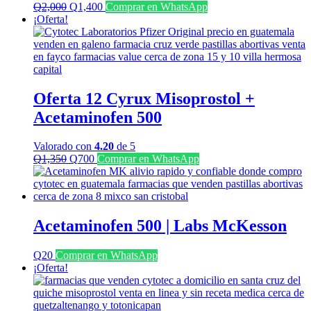
El
El
Q
2,000
Q
1,400
Comprar en WhatsApp
precio
precio
¡Oferta!
original
actual
era:
es:
Q2,000.
Q1,400.
Oferta 12 Cyrux Misoprostol +
Acetaminofen 500
Valorado con
4.20
de 5
El
El
Q
1,350
Q
700
Comprar en WhatsApp
precio
precio
original
actual
era:
es:
Q1,350.
Q700.
Acetaminofen 500 | Labs McKesson
Q
20
Comprar en WhatsApp
¡Oferta!