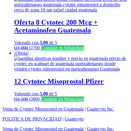
era:
es:
Q1,300.
Q1,100.
Oferta 8 Cytotec 200 Mcg +
Acetaminofen Guatemala
Valorado con
5.00
de 5
El
El
Q
1,000
Q
700
Comprar en WhatsApp
precio
precio
¡Oferta!
original
actual
era:
es:
Q1,000.
Q700.
12 Cytotec Misoprostol Pfizer
Valorado con
5.00
de 5
El
El
Q
1,500
Q
800
Comprar en WhatsApp
precio
precio
Venta de Cytotec Misoprostol en Guatemala
|
Guatecyto Inc.
original
actual
era:
es:
POLITICA DE PRIVACIDAD
|
Guatecyto
Q1,500.
Q800.
Venta de Cytotec Misoprostol en Guatemala
|
Guatecyto Inc.