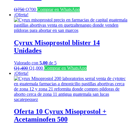
El
El
Q
750
Q
700
Comprar en WhatsApp
precio
precio
¡Oferta!
original
actual
era:
es:
Q750.
Q700.
Cyrux Misoprostol blister 14
Unidades
Valorado con
5.00
de 5
El
El
Q
1,400
Q
1,000
Comprar en WhatsApp
precio
precio
¡Oferta!
original
actual
era:
es:
Q1,400.
Q1,000.
Oferta 10 Cyrux Misoprostol +
Acetaminofen 500