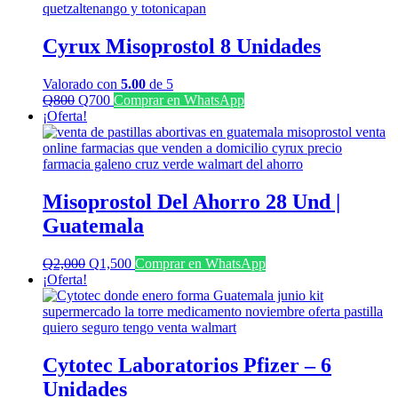
Cyrux Misoprostol 8 Unidades
Valorado con
5.00
de 5
El
El
Q
800
Q
700
Comprar en WhatsApp
precio
precio
¡Oferta!
original
actual
era:
es:
Q800.
Q700.
Misoprostol Del Ahorro 28 Und |
Guatemala
El
El
Q
2,000
Q
1,500
Comprar en WhatsApp
precio
precio
¡Oferta!
original
actual
era:
es:
Q2,000.
Q1,500.
Cytotec Laboratorios Pfizer – 6
Unidades