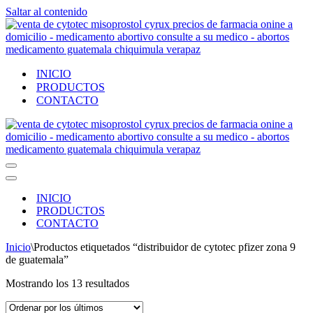
Saltar al contenido
INICIO
PRODUCTOS
CONTACTO
Menú
de
Menú
navegación
de
INICIO
navegación
PRODUCTOS
CONTACTO
Inicio
\
Productos etiquetados “distribuidor de cytotec pfizer zona 9
de guatemala”
Ordenado
Mostrando los 13 resultados
por
los