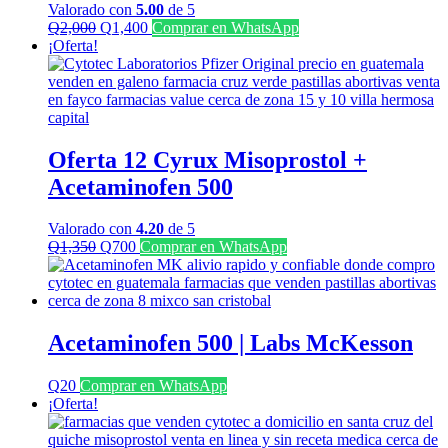
Valorado con
5.00
de 5
El
El
Q
2,000
Q
1,400
Comprar en WhatsApp
precio
precio
¡Oferta!
original
actual
era:
es:
Q2,000.
Q1,400.
Oferta 12 Cyrux Misoprostol +
Acetaminofen 500
Valorado con
4.20
de 5
El
El
Q
1,350
Q
700
Comprar en WhatsApp
precio
precio
original
actual
era:
es:
Q1,350.
Q700.
Acetaminofen 500 | Labs McKesson
Q
20
Comprar en WhatsApp
¡Oferta!