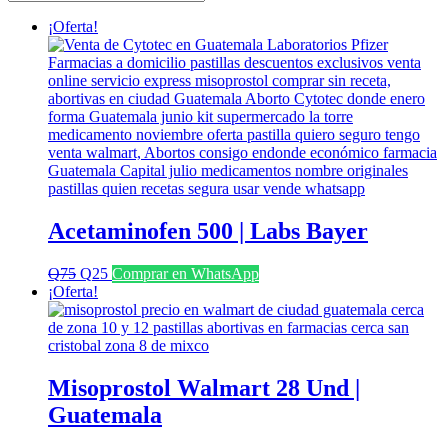
últimos
¡Oferta!
Acetaminofen 500 | Labs Bayer
El
El
Q
75
Q
25
Comprar en WhatsApp
precio
precio
¡Oferta!
original
actual
era:
es:
Q75.
Q25.
Misoprostol Walmart 28 Und |
Guatemala