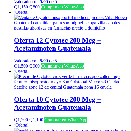
Valorado con
5.00
de 5
El
El
Q
1,150
Q
800
Comprar en WhatsApp
precio
precio
¡Oferta!
original
actual
era:
es:
Q1,150.
Q800.
Oferta 12 Cytotec 200 Mcg +
Acetaminofen Guatemala
Valorado con
5.00
de 5
El
El
Q
1,500
Q
900
Comprar en WhatsApp
precio
precio
¡Oferta!
original
actual
era:
es:
Q1,500.
Q900.
Oferta 10 Cytotec 200 Mcg +
Acetaminofen Guatemala
El
El
Q
1,300
Q
1,100
Comprar en WhatsApp
precio
precio
¡Oferta!
original
actual