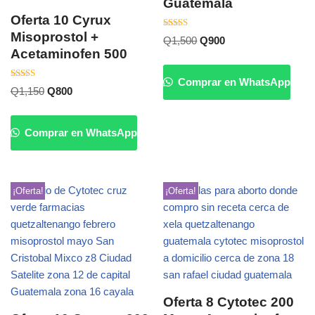
Guatemala
Oferta 10 Cyrux
Misoprostol +
Valorado
Q
1,500
Q
900
con
Acetaminofen 500
5.00
de 5
Comprar en WhatsApp
Valorado
Q
1,150
Q
800
con
5.00
de 5
Comprar en WhatsApp
¡Oferta!
¡Oferta!
Oferta 8 Cytotec 200