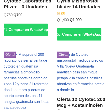
Cytotec Laboratorios
Cyrux Misoprostol
Pfizer – 6 Unidades
blister 14 Unidades
Q
750
Q
700
Valorado
Q
1,400
Q
1,000
con
5.00
de 5
Comprar en WhatsApp
Comprar en WhatsApp
¡Oferta!
¡Oferta!
Oferta 12 Cytotec 200
Mcg + Acetaminofen