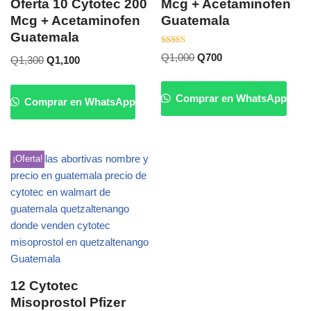
Oferta 10 Cytotec 200
Mcg + Acetaminofen
Mcg + Acetaminofen
Guatemala
Guatemala
Valorado
Q
1,000
Q
700
Q
1,300
Q
1,100
con
5.00
de 5
Comprar en WhatsApp
Comprar en WhatsApp
¡Oferta!
12 Cytotec
Misoprostol Pfizer