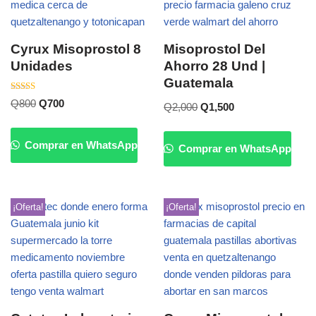
Cyrux Misoprostol 8
Misoprostol Del
Unidades
Ahorro 28 Und |
Guatemala
Valorado
Q
800
Q
700
Q
2,000
Q
1,500
con
5.00
de 5
Comprar en WhatsApp
Comprar en WhatsApp
¡Oferta!
¡Oferta!