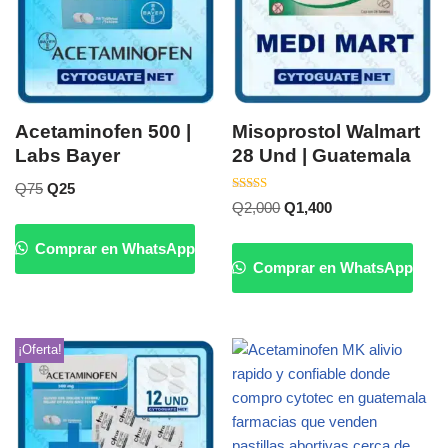
Acetaminofen 500 |
Misoprostol Walmart
Labs Bayer
28 Und | Guatemala
Q
75
Q
25
Valorado
Q
2,000
Q
1,400
con
5.00
de 5
Comprar en WhatsApp
Comprar en WhatsApp
¡Oferta!