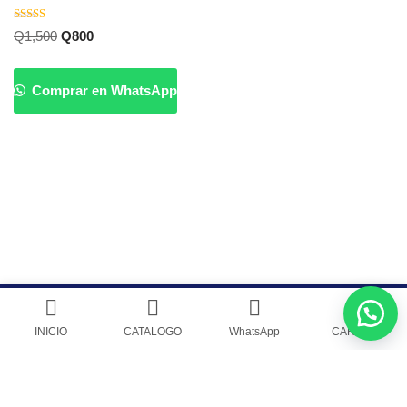
Valorado
Q
1,500
Q
800
con
5.00
de 5
Comprar en WhatsApp
Venta de Cytotec Misoprostol en Guatemala
|
Guatecyto Inc.
INICIO
CATALOGO
WhatsApp
CARRITO
POLITICA DE PRIVACIDAD
|
Guatecyto