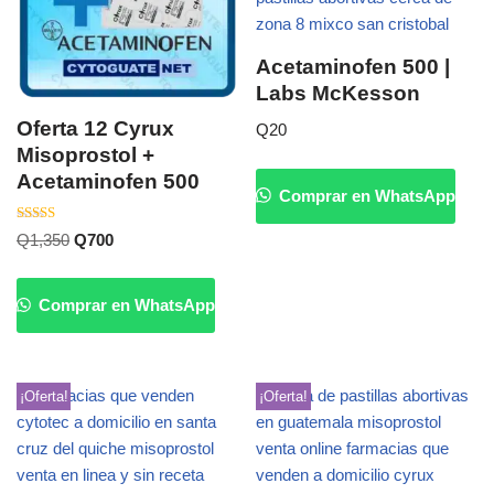
Acetaminofen 500 |
Labs McKesson
Oferta 12 Cyrux
Q
20
Misoprostol +
Acetaminofen 500
Comprar en WhatsApp
Valorado
Q
1,350
Q
700
con
4.20
de 5
Comprar en WhatsApp
¡Oferta!
¡Oferta!