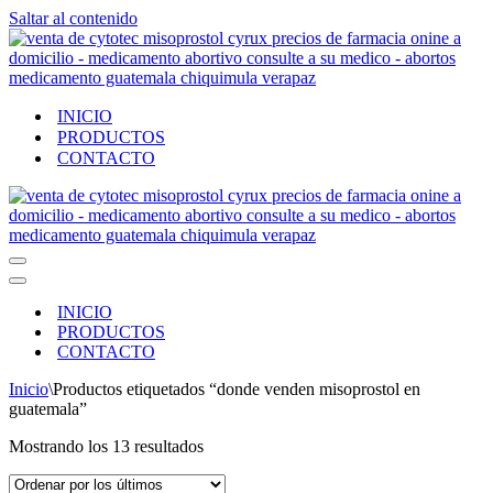
Saltar al contenido
INICIO
PRODUCTOS
CONTACTO
Menú
de
Menú
navegación
de
INICIO
navegación
PRODUCTOS
CONTACTO
Inicio
\
Productos etiquetados “donde venden misoprostol en
guatemala”
Ordenado
Mostrando los 13 resultados
por
los