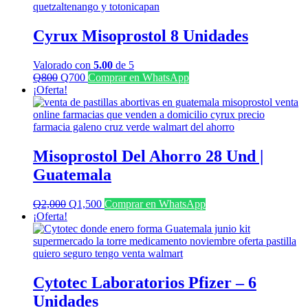
Cyrux Misoprostol 8 Unidades
Valorado con
5.00
de 5
El
El
Q
800
Q
700
Comprar en WhatsApp
precio
precio
¡Oferta!
original
actual
era:
es:
Q800.
Q700.
Misoprostol Del Ahorro 28 Und |
Guatemala
El
El
Q
2,000
Q
1,500
Comprar en WhatsApp
precio
precio
¡Oferta!
original
actual
era:
es:
Q2,000.
Q1,500.
Cytotec Laboratorios Pfizer – 6
Unidades