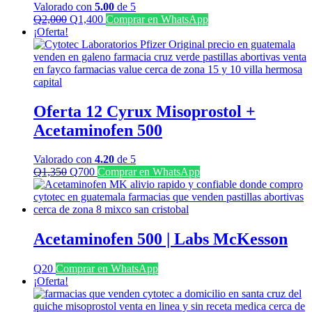
Valorado con
5.00
de 5
El
El
Q
2,000
Q
1,400
Comprar en WhatsApp
precio
precio
¡Oferta!
original
actual
era:
es:
Q2,000.
Q1,400.
Oferta 12 Cyrux Misoprostol +
Acetaminofen 500
Valorado con
4.20
de 5
El
El
Q
1,350
Q
700
Comprar en WhatsApp
precio
precio
original
actual
era:
es:
Q1,350.
Q700.
Acetaminofen 500 | Labs McKesson
Q
20
Comprar en WhatsApp
¡Oferta!