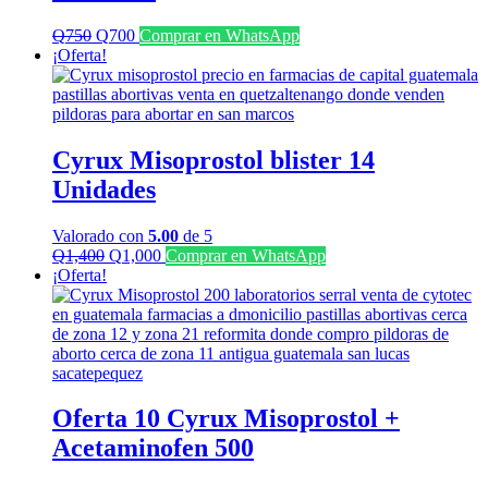
El
El
Q
750
Q
700
Comprar en WhatsApp
precio
precio
¡Oferta!
original
actual
era:
es:
Q750.
Q700.
Cyrux Misoprostol blister 14
Unidades
Valorado con
5.00
de 5
El
El
Q
1,400
Q
1,000
Comprar en WhatsApp
precio
precio
¡Oferta!
original
actual
era:
es:
Q1,400.
Q1,000.
Oferta 10 Cyrux Misoprostol +
Acetaminofen 500