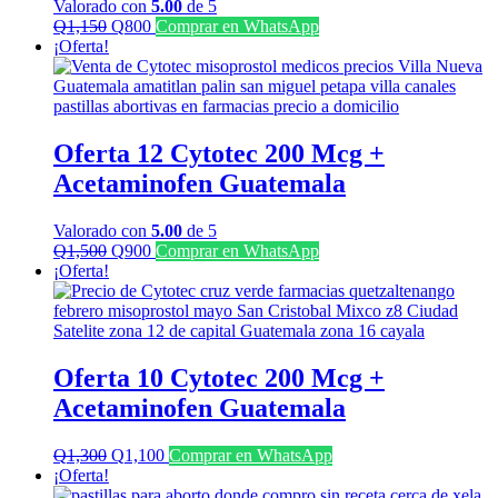
Valorado con
5.00
de 5
El
El
Q
1,150
Q
800
Comprar en WhatsApp
precio
precio
¡Oferta!
original
actual
era:
es:
Q1,150.
Q800.
Oferta 12 Cytotec 200 Mcg +
Acetaminofen Guatemala
Valorado con
5.00
de 5
El
El
Q
1,500
Q
900
Comprar en WhatsApp
precio
precio
¡Oferta!
original
actual
era:
es:
Q1,500.
Q900.
Oferta 10 Cytotec 200 Mcg +
Acetaminofen Guatemala
El
El
Q
1,300
Q
1,100
Comprar en WhatsApp
precio
precio
¡Oferta!
original
actual