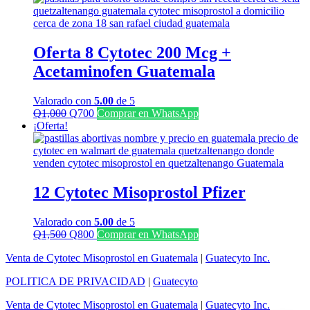
era:
es:
Q1,300.
Q1,100.
Oferta 8 Cytotec 200 Mcg +
Acetaminofen Guatemala
Valorado con
5.00
de 5
El
El
Q
1,000
Q
700
Comprar en WhatsApp
precio
precio
¡Oferta!
original
actual
era:
es:
Q1,000.
Q700.
12 Cytotec Misoprostol Pfizer
Valorado con
5.00
de 5
El
El
Q
1,500
Q
800
Comprar en WhatsApp
precio
precio
Venta de Cytotec Misoprostol en Guatemala
|
Guatecyto Inc.
original
actual
era:
es:
POLITICA DE PRIVACIDAD
|
Guatecyto
Q1,500.
Q800.
Venta de Cytotec Misoprostol en Guatemala
|
Guatecyto Inc.