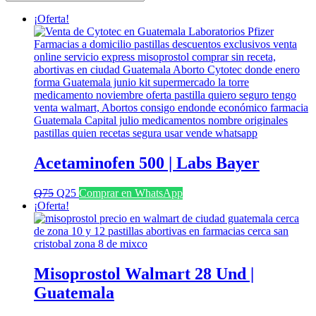
últimos
¡Oferta!
Acetaminofen 500 | Labs Bayer
El
El
Q
75
Q
25
Comprar en WhatsApp
precio
precio
¡Oferta!
original
actual
era:
es:
Q75.
Q25.
Misoprostol Walmart 28 Und |
Guatemala