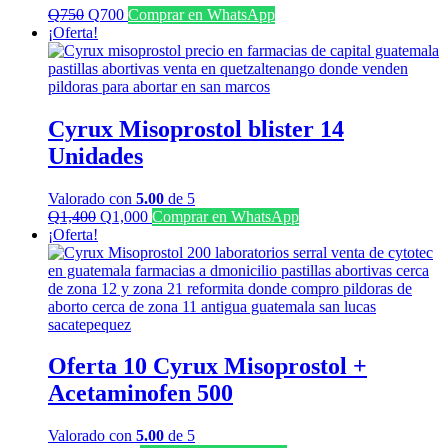
El
El
Q
750
Q
700
Comprar en WhatsApp
precio
precio
¡Oferta!
original
actual
era:
es:
Q750.
Q700.
Cyrux Misoprostol blister 14
Unidades
Valorado con
5.00
de 5
El
El
Q
1,400
Q
1,000
Comprar en WhatsApp
precio
precio
¡Oferta!
original
actual
era:
es:
Q1,400.
Q1,000.
Oferta 10 Cyrux Misoprostol +
Acetaminofen 500
Valorado con
5.00
de 5