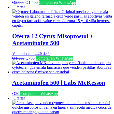
El
El
Q
2,000
Q
1,400
Comprar en WhatsApp
precio
precio
¡Oferta!
original
actual
era:
es:
Q2,000.
Q1,400.
Oferta 12 Cyrux Misoprostol +
Acetaminofen 500
Valorado con
4.20
de 5
El
El
Q
1,350
Q
700
Comprar en WhatsApp
precio
precio
original
actual
era:
es:
Q1,350.
Q700.
Acetaminofen 500 | Labs McKesson
Q
20
Comprar en WhatsApp
¡Oferta!