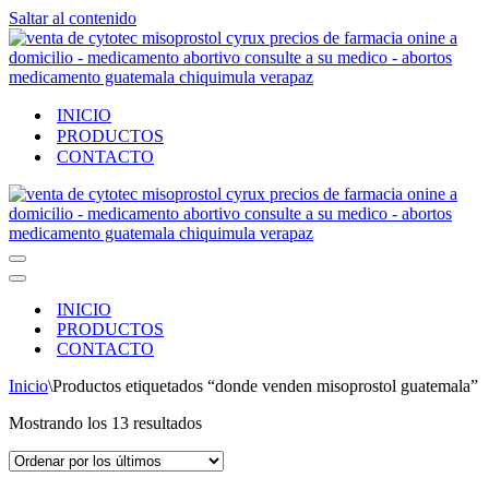
Saltar al contenido
INICIO
PRODUCTOS
CONTACTO
Menú
de
Menú
navegación
de
INICIO
navegación
PRODUCTOS
CONTACTO
Inicio
\
Productos etiquetados “donde venden misoprostol guatemala”
Ordenado
Mostrando los 13 resultados
por
los
últimos