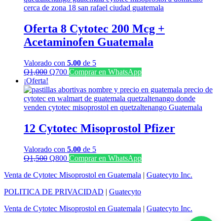
Q1,300.
Q1,100.
Oferta 8 Cytotec 200 Mcg +
Acetaminofen Guatemala
Valorado con
5.00
de 5
El
El
Q
1,000
Q
700
Comprar en WhatsApp
precio
precio
¡Oferta!
original
actual
era:
es:
Q1,000.
Q700.
12 Cytotec Misoprostol Pfizer
Valorado con
5.00
de 5
El
El
Q
1,500
Q
800
Comprar en WhatsApp
precio
precio
Venta de Cytotec Misoprostol en Guatemala
|
Guatecyto Inc.
original
actual
era:
es:
POLITICA DE PRIVACIDAD
|
Guatecyto
Q1,500.
Q800.
Venta de Cytotec Misoprostol en Guatemala
|
Guatecyto Inc.