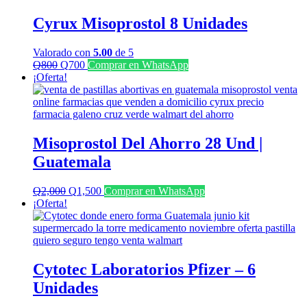
Cyrux Misoprostol 8 Unidades
Valorado con
5.00
de 5
El
El
Q
800
Q
700
Comprar en WhatsApp
precio
precio
¡Oferta!
original
actual
era:
es:
Q800.
Q700.
Misoprostol Del Ahorro 28 Und |
Guatemala
El
El
Q
2,000
Q
1,500
Comprar en WhatsApp
precio
precio
¡Oferta!
original
actual
era:
es:
Q2,000.
Q1,500.
Cytotec Laboratorios Pfizer – 6
Unidades