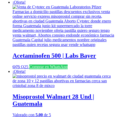
¡Oferta!
Acetaminofen 500 | Labs Bayer
El
El
Q
75
Q
25
Comprar en WhatsApp
precio
precio
¡Oferta!
original
actual
era:
es:
Q75.
Q25.
Misoprostol Walmart 28 Und |
Guatemala
Valorado con
5.00
de 5