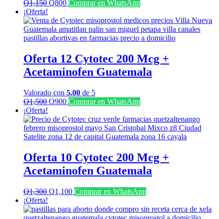
El
El
Q
1,150
Q
800
Comprar en WhatsApp
precio
precio
¡Oferta!
original
actual
era:
es:
Q1,150.
Q800.
Oferta 12 Cytotec 200 Mcg +
Acetaminofen Guatemala
Valorado con
5.00
de 5
El
El
Q
1,500
Q
900
Comprar en WhatsApp
precio
precio
¡Oferta!
original
actual
era:
es:
Q1,500.
Q900.
Oferta 10 Cytotec 200 Mcg +
Acetaminofen Guatemala
El
El
Q
1,300
Q
1,100
Comprar en WhatsApp
precio
precio
¡Oferta!
original
actual
era:
es: