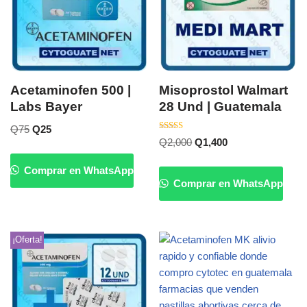
Acetaminofen 500 |
Misoprostol Walmart
Labs Bayer
28 Und | Guatemala
Q
75
Q
25
Valorado
Q
2,000
Q
1,400
con
5.00
de 5
Comprar en WhatsApp
Comprar en WhatsApp
¡Oferta!