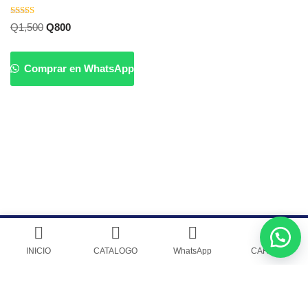
Valorado
Q
1,500
Q
800
con
5.00
de 5
Comprar en WhatsApp
Venta de Cytotec Misoprostol en Guatemala
|
Guatecyto Inc.
INICIO
CATALOGO
WhatsApp
CARRITO
POLITICA DE PRIVACIDAD
|
Guatecyto