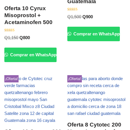
Guatemala
Oferta 10 Cyrux
Misoprostol +
Valorado
Q
1,500
Q
900
con
Acetaminofen 500
5.00
de 5
Comprar en WhatsApp
Valorado
Q
1,150
Q
800
con
5.00
de 5
Comprar en WhatsApp
¡Oferta!
¡Oferta!
Oferta 8 Cytotec 200