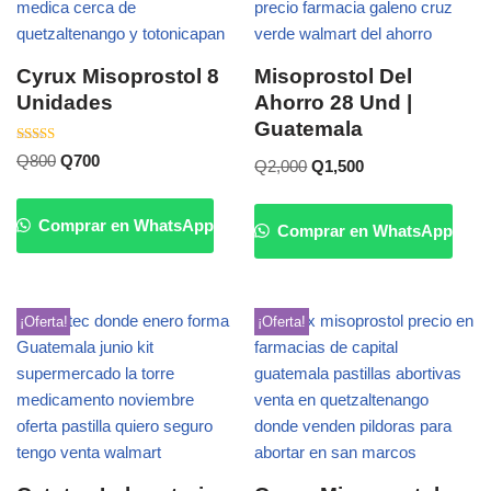
Cyrux Misoprostol 8
Misoprostol Del
Unidades
Ahorro 28 Und |
Guatemala
Valorado
Q
800
Q
700
Q
2,000
Q
1,500
con
5.00
de 5
Comprar en WhatsApp
Comprar en WhatsApp
¡Oferta!
¡Oferta!