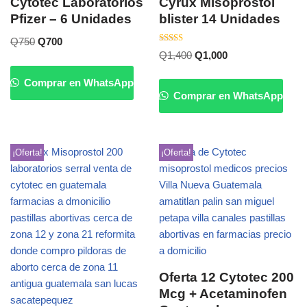
Cytotec Laboratorios
Cyrux Misoprostol
Pfizer – 6 Unidades
blister 14 Unidades
Q
750
Q
700
Valorado
Q
1,400
Q
1,000
con
5.00
de 5
Comprar en WhatsApp
Comprar en WhatsApp
¡Oferta!
¡Oferta!
Oferta 12 Cytotec 200
Mcg + Acetaminofen