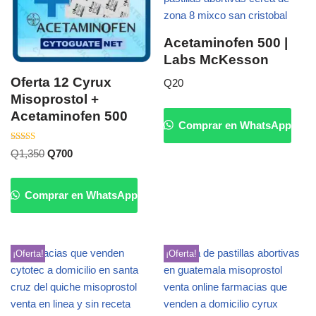
Acetaminofen 500 |
Labs McKesson
Oferta 12 Cyrux
Q
20
Misoprostol +
Acetaminofen 500
Comprar en WhatsApp
Valorado
Q
1,350
Q
700
con
4.20
de 5
Comprar en WhatsApp
¡Oferta!
¡Oferta!