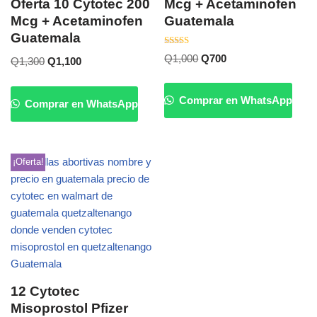
Oferta 10 Cytotec 200
Mcg + Acetaminofen
Mcg + Acetaminofen
Guatemala
Guatemala
Valorado
Q
1,000
Q
700
Q
1,300
Q
1,100
con
5.00
de 5
Comprar en WhatsApp
Comprar en WhatsApp
¡Oferta!
12 Cytotec
Misoprostol Pfizer