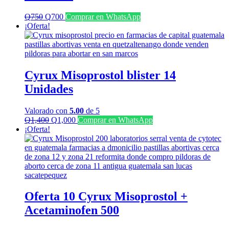
El
El
Q
750
Q
700
Comprar en WhatsApp
precio
precio
¡Oferta!
original
actual
era:
es:
Q750.
Q700.
Cyrux Misoprostol blister 14
Unidades
Valorado con
5.00
de 5
El
El
Q
1,400
Q
1,000
Comprar en WhatsApp
precio
precio
¡Oferta!
original
actual
era:
es:
Q1,400.
Q1,000.
Oferta 10 Cyrux Misoprostol +
Acetaminofen 500