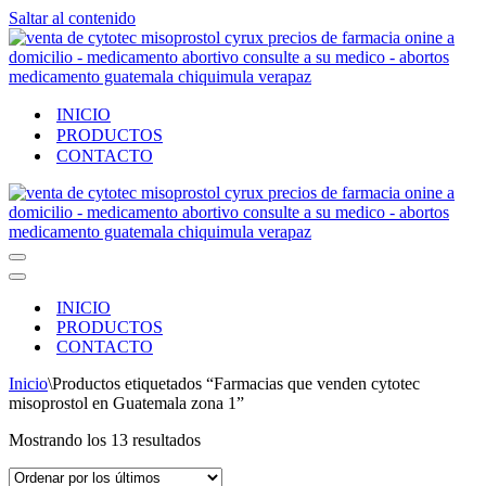
Saltar al contenido
INICIO
PRODUCTOS
CONTACTO
Menú
de
Menú
navegación
de
INICIO
navegación
PRODUCTOS
CONTACTO
Inicio
\
Productos etiquetados “Farmacias que venden cytotec
misoprostol en Guatemala zona 1”
Ordenado
Mostrando los 13 resultados
por
los