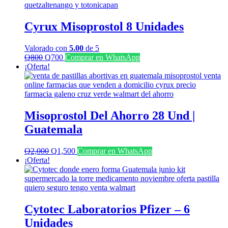
Cyrux Misoprostol 8 Unidades
Valorado con
5.00
de 5
El
El
Q
800
Q
700
Comprar en WhatsApp
precio
precio
¡Oferta!
original
actual
era:
es:
Q800.
Q700.
Misoprostol Del Ahorro 28 Und |
Guatemala
El
El
Q
2,000
Q
1,500
Comprar en WhatsApp
precio
precio
¡Oferta!
original
actual
era:
es:
Q2,000.
Q1,500.
Cytotec Laboratorios Pfizer – 6
Unidades