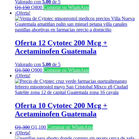
Valorado con
5.00
de 5
El
El
Q
1,150
Q
800
Comprar en WhatsApp
precio
precio
¡Oferta!
original
actual
era:
es:
Q1,150.
Q800.
Oferta 12 Cytotec 200 Mcg +
Acetaminofen Guatemala
Valorado con
5.00
de 5
El
El
Q
1,500
Q
900
Comprar en WhatsApp
precio
precio
¡Oferta!
original
actual
era:
es:
Q1,500.
Q900.
Oferta 10 Cytotec 200 Mcg +
Acetaminofen Guatemala
El
El
Q
1,300
Q
1,100
Comprar en WhatsApp
precio
precio
¡Oferta!
original
actual