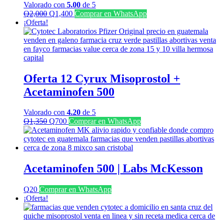
Valorado con
5.00
de 5
El
El
Q
2,000
Q
1,400
Comprar en WhatsApp
precio
precio
¡Oferta!
original
actual
era:
es:
Q2,000.
Q1,400.
Oferta 12 Cyrux Misoprostol +
Acetaminofen 500
Valorado con
4.20
de 5
El
El
Q
1,350
Q
700
Comprar en WhatsApp
precio
precio
original
actual
era:
es:
Q1,350.
Q700.
Acetaminofen 500 | Labs McKesson
Q
20
Comprar en WhatsApp
¡Oferta!