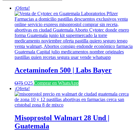
últimos
¡Oferta!
Acetaminofen 500 | Labs Bayer
El
El
Q
75
Q
25
Comprar en WhatsApp
precio
precio
¡Oferta!
original
actual
era:
es:
Q75.
Q25.
Misoprostol Walmart 28 Und |
Guatemala