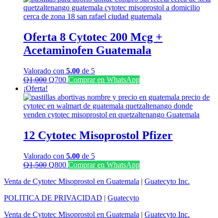
era:
es:
Q1,300.
Q1,100.
Oferta 8 Cytotec 200 Mcg +
Acetaminofen Guatemala
Valorado con
5.00
de 5
El
El
Q
1,000
Q
700
Comprar en WhatsApp
precio
precio
¡Oferta!
original
actual
era:
es:
Q1,000.
Q700.
12 Cytotec Misoprostol Pfizer
Valorado con
5.00
de 5
El
El
Q
1,500
Q
800
Comprar en WhatsApp
precio
precio
Venta de Cytotec Misoprostol en Guatemala
|
Guatecyto Inc.
original
actual
era:
es:
POLITICA DE PRIVACIDAD
|
Guatecyto
Q1,500.
Q800.
Venta de Cytotec Misoprostol en Guatemala
|
Guatecyto Inc.