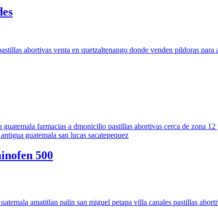
des
inofen 500