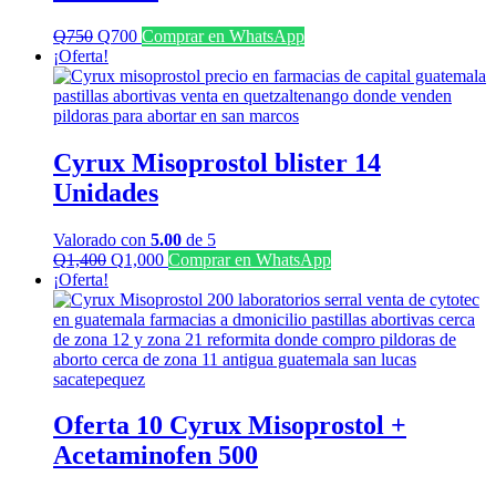
El
El
Q
750
Q
700
Comprar en WhatsApp
precio
precio
¡Oferta!
original
actual
era:
es:
Q750.
Q700.
Cyrux Misoprostol blister 14
Unidades
Valorado con
5.00
de 5
El
El
Q
1,400
Q
1,000
Comprar en WhatsApp
precio
precio
¡Oferta!
original
actual
era:
es:
Q1,400.
Q1,000.
Oferta 10 Cyrux Misoprostol +
Acetaminofen 500