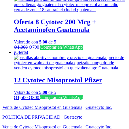
era:
es:
Q1,300.
Q1,100.
Oferta 8 Cytotec 200 Mcg +
Acetaminofen Guatemala
Valorado con
5.00
de 5
El
El
Q
1,000
Q
700
Comprar en WhatsApp
precio
precio
¡Oferta!
original
actual
era:
es:
Q1,000.
Q700.
12 Cytotec Misoprostol Pfizer
Valorado con
5.00
de 5
El
El
Q
1,500
Q
800
Comprar en WhatsApp
precio
precio
Venta de Cytotec Misoprostol en Guatemala
|
Guatecyto Inc.
original
actual
era:
es:
POLITICA DE PRIVACIDAD
|
Guatecyto
Q1,500.
Q800.
Venta de Cytotec Misoprostol en Guatemala
|
Guatecyto Inc.