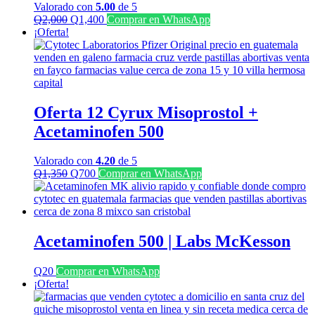
Valorado con
5.00
de 5
El
El
Q
2,000
Q
1,400
Comprar en WhatsApp
precio
precio
¡Oferta!
original
actual
era:
es:
Q2,000.
Q1,400.
Oferta 12 Cyrux Misoprostol +
Acetaminofen 500
Valorado con
4.20
de 5
El
El
Q
1,350
Q
700
Comprar en WhatsApp
precio
precio
original
actual
era:
es:
Q1,350.
Q700.
Acetaminofen 500 | Labs McKesson
Q
20
Comprar en WhatsApp
¡Oferta!