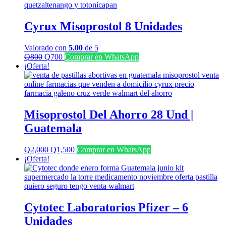
Cyrux Misoprostol 8 Unidades
Valorado con
5.00
de 5
El
El
Q
800
Q
700
Comprar en WhatsApp
precio
precio
¡Oferta!
original
actual
era:
es:
Q800.
Q700.
Misoprostol Del Ahorro 28 Und |
Guatemala
El
El
Q
2,000
Q
1,500
Comprar en WhatsApp
precio
precio
¡Oferta!
original
actual
era:
es:
Q2,000.
Q1,500.
Cytotec Laboratorios Pfizer – 6
Unidades