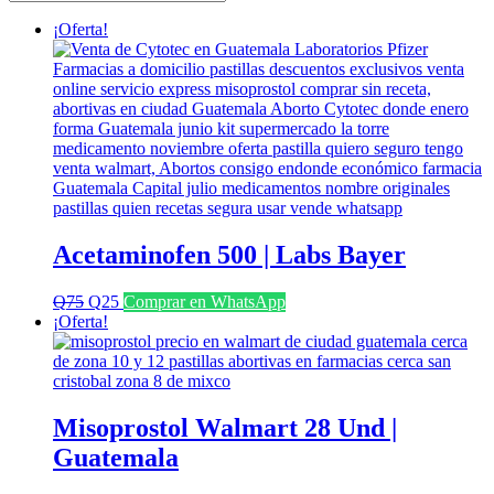
últimos
¡Oferta!
Acetaminofen 500 | Labs Bayer
El
El
Q
75
Q
25
Comprar en WhatsApp
precio
precio
¡Oferta!
original
actual
era:
es:
Q75.
Q25.
Misoprostol Walmart 28 Und |
Guatemala