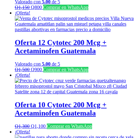
Valorado con
5.00
de 5
El
El
Q
1,150
Q
800
Comprar en WhatsApp
precio
precio
¡Oferta!
original
actual
era:
es:
Q1,150.
Q800.
Oferta 12 Cytotec 200 Mcg +
Acetaminofen Guatemala
Valorado con
5.00
de 5
El
El
Q
1,500
Q
900
Comprar en WhatsApp
precio
precio
¡Oferta!
original
actual
era:
es:
Q1,500.
Q900.
Oferta 10 Cytotec 200 Mcg +
Acetaminofen Guatemala
El
El
Q
1,300
Q
1,100
Comprar en WhatsApp
precio
precio
¡Oferta!
original
actual