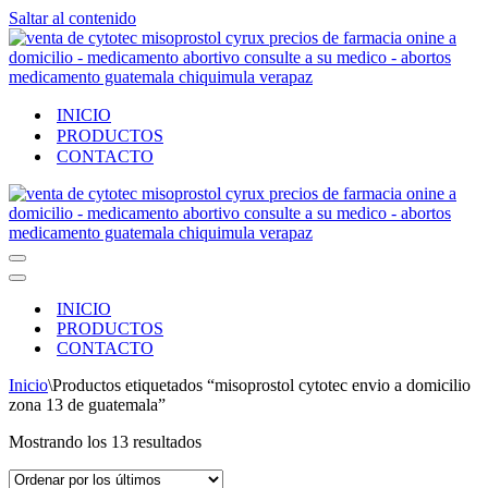
Saltar al contenido
INICIO
PRODUCTOS
CONTACTO
Menú
de
Menú
navegación
de
INICIO
navegación
PRODUCTOS
CONTACTO
Inicio
\
Productos etiquetados “misoprostol cytotec envio a domicilio
zona 13 de guatemala”
Ordenado
Mostrando los 13 resultados
por
los