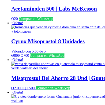
era:
es:
Q1,350.
Q700.
Acetaminofen 500 | Labs McKesson
Q
20
Comprar en WhatsApp
¡Oferta!
Cyrux Misoprostol 8 Unidades
Valorado con
5.00
de 5
El
El
Q
800
Q
700
Comprar en WhatsApp
precio
precio
¡Oferta!
original
actual
era:
es:
Q800.
Q700.
Misoprostol Del Ahorro 28 Und | Guat
El
El
Q
2,000
Q
1,500
Comprar en WhatsApp
precio
precio
¡Oferta!
original
actual
era:
es:
Q2,000.
Q1,500.