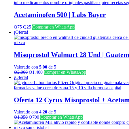
Acetaminofen 500 | Labs Bayer
El
El
Q
75
Q
25
Comprar en WhatsApp
precio
precio
¡Oferta!
original
actual
era:
es:
Q75.
Q25.
Misoprostol Walmart 28 Und | Guatem
Valorado con
5.00
de 5
El
El
Q
2,000
Q
1,400
Comprar en WhatsApp
precio
precio
¡Oferta!
original
actual
era:
es:
Q2,000.
Q1,400.
Oferta 12 Cyrux Misoprostol + Acetam
Valorado con
4.20
de 5
El
El
Q
1,350
Q
700
Comprar en WhatsApp
precio
precio
original
actual