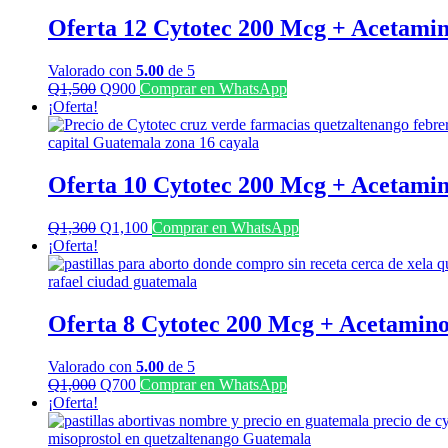
Q1,150.
Q800.
Oferta 12 Cytotec 200 Mcg + Acetami
Valorado con
5.00
de 5
El
El
Q
1,500
Q
900
Comprar en WhatsApp
precio
precio
¡Oferta!
original
actual
era:
es:
Q1,500.
Q900.
Oferta 10 Cytotec 200 Mcg + Acetami
El
El
Q
1,300
Q
1,100
Comprar en WhatsApp
precio
precio
¡Oferta!
original
actual
era:
es:
Q1,300.
Q1,100.
Oferta 8 Cytotec 200 Mcg + Acetamin
Valorado con
5.00
de 5
El
El
Q
1,000
Q
700
Comprar en WhatsApp
precio
precio
¡Oferta!
original
actual
era:
es: