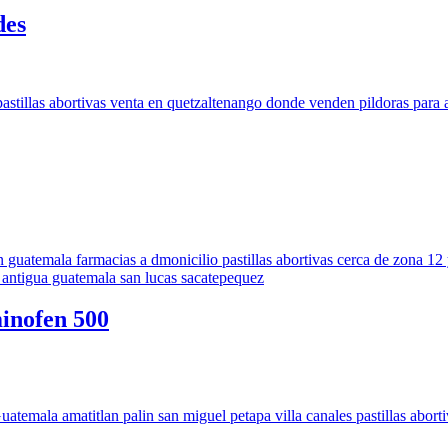
des
inofen 500