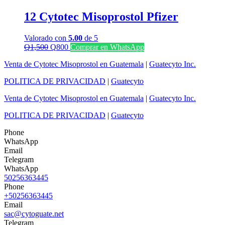
Q1,000.
Q700.
12 Cytotec Misoprostol Pfizer
Valorado con
5.00
de 5
El
El
Q
1,500
Q
800
Comprar en WhatsApp
precio
precio
Venta de Cytotec Misoprostol en Guatemala
|
Guatecyto Inc.
original
actual
era:
es:
POLITICA DE PRIVACIDAD
|
Guatecyto
Q1,500.
Q800.
Venta de Cytotec Misoprostol en Guatemala
|
Guatecyto Inc.
POLITICA DE PRIVACIDAD
|
Guatecyto
Phone
WhatsApp
Email
Telegram
WhatsApp
50256363445
Phone
+50256363445
Email
sac@cytoguate.net
Telegram