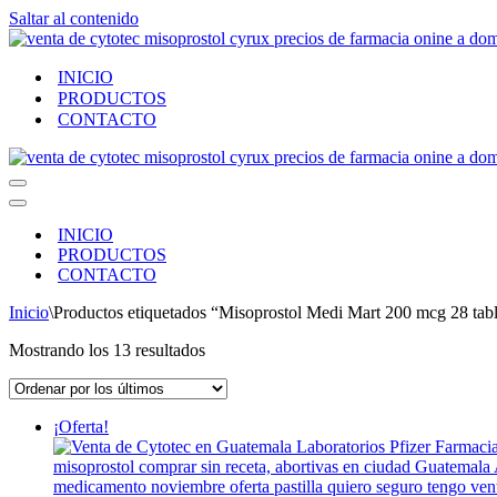
Saltar al contenido
INICIO
PRODUCTOS
CONTACTO
Menú
de
Menú
navegación
de
INICIO
navegación
PRODUCTOS
CONTACTO
Inicio
\
Productos etiquetados “Misoprostol Medi Mart 200 mcg 28 tab
Ordenado
Mostrando los 13 resultados
por
los
últimos
¡Oferta!