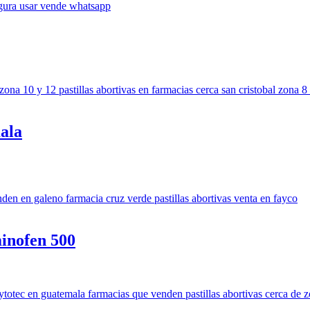
ala
inofen 500