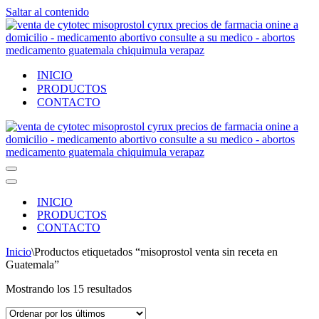
Saltar al contenido
INICIO
PRODUCTOS
CONTACTO
Menú
de
Menú
navegación
de
INICIO
navegación
PRODUCTOS
CONTACTO
Inicio
\
Productos etiquetados “misoprostol venta sin receta en
Guatemala”
Ordenado
Mostrando los 15 resultados
por
los