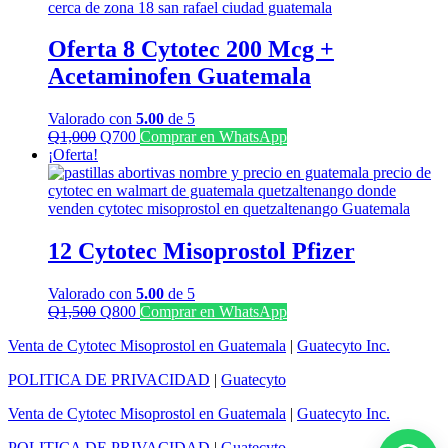
Q1,300.
Q1,100.
Oferta 8 Cytotec 200 Mcg +
Acetaminofen Guatemala
Valorado con
5.00
de 5
El
El
Q
1,000
Q
700
Comprar en WhatsApp
precio
precio
¡Oferta!
original
actual
era:
es:
Q1,000.
Q700.
12 Cytotec Misoprostol Pfizer
Valorado con
5.00
de 5
El
El
Q
1,500
Q
800
Comprar en WhatsApp
precio
precio
Venta de Cytotec Misoprostol en Guatemala
|
Guatecyto Inc.
original
actual
era:
es:
POLITICA DE PRIVACIDAD
|
Guatecyto
Q1,500.
Q800.
Venta de Cytotec Misoprostol en Guatemala
|
Guatecyto Inc.
POLITICA DE PRIVACIDAD
|
Guatecyto