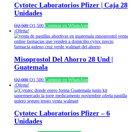
Cytotec Laboratorios Pfizer | Caja 28
Unidades
El
El
Q
2,500
Q
1,500
Comprar en WhatsApp
precio
precio
¡Oferta!
original
actual
era:
es:
Q2,500.
Q1,500.
Misoprostol Del Ahorro 28 Und |
Guatemala
El
El
Q
2,000
Q
1,500
Comprar en WhatsApp
precio
precio
¡Oferta!
original
actual
era:
es:
Q2,000.
Q1,500.
Cytotec Laboratorios Pfizer – 6
Unidades