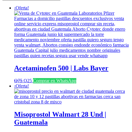
últimos
¡Oferta!
Acetaminofen 500 | Labs Bayer
El
El
Q
75
Q
25
Comprar en WhatsApp
precio
precio
¡Oferta!
original
actual
era:
es:
Q75.
Q25.
Misoprostol Walmart 28 Und |
Guatemala