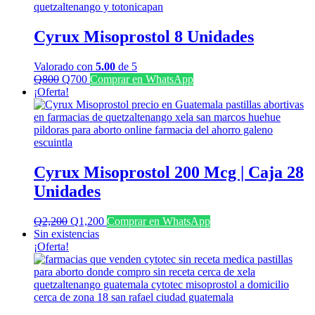
Cyrux Misoprostol 8 Unidades
Valorado con
5.00
de 5
El
El
Q
800
Q
700
Comprar en WhatsApp
precio
precio
¡Oferta!
original
actual
era:
es:
Q800.
Q700.
Cyrux Misoprostol 200 Mcg | Caja 28
Unidades
El
El
Q
2,200
Q
1,200
Comprar en WhatsApp
precio
precio
Sin existencias
original
actual
¡Oferta!
era:
es:
Q2,200.
Q1,200.