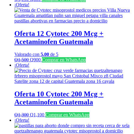
precio
precio
¡Oferta!
original
actual
era:
es:
Q1,150.
Q800.
Oferta 12 Cytotec 200 Mcg +
Acetaminofen Guatemala
Valorado con
5.00
de 5
El
El
Q
1,500
Q
900
Comprar en WhatsApp
precio
precio
¡Oferta!
original
actual
era:
es:
Q1,500.
Q900.
Oferta 10 Cytotec 200 Mcg +
Acetaminofen Guatemala
El
El
Q
1,300
Q
1,100
Comprar en WhatsApp
precio
precio
¡Oferta!
original
actual
era:
es: