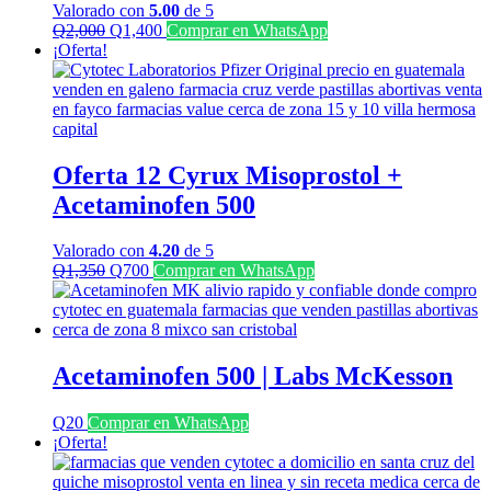
Valorado con
5.00
de 5
El
El
Q
2,000
Q
1,400
Comprar en WhatsApp
precio
precio
¡Oferta!
original
actual
era:
es:
Q2,000.
Q1,400.
Oferta 12 Cyrux Misoprostol +
Acetaminofen 500
Valorado con
4.20
de 5
El
El
Q
1,350
Q
700
Comprar en WhatsApp
precio
precio
original
actual
era:
es:
Q1,350.
Q700.
Acetaminofen 500 | Labs McKesson
Q
20
Comprar en WhatsApp
¡Oferta!