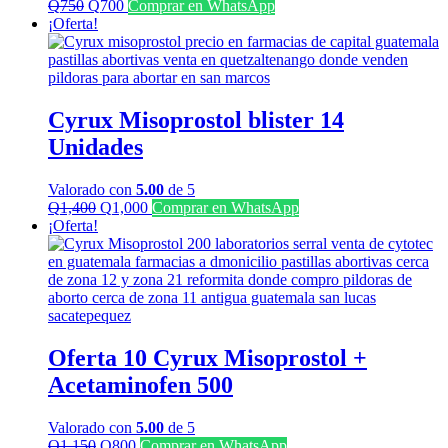
El
El
Q
750
Q
700
Comprar en WhatsApp
precio
precio
¡Oferta!
original
actual
era:
es:
Q750.
Q700.
Cyrux Misoprostol blister 14
Unidades
Valorado con
5.00
de 5
El
El
Q
1,400
Q
1,000
Comprar en WhatsApp
precio
precio
¡Oferta!
original
actual
era:
es:
Q1,400.
Q1,000.
Oferta 10 Cyrux Misoprostol +
Acetaminofen 500
Valorado con
5.00
de 5
El
El
Q
1,150
Q
800
Comprar en WhatsApp