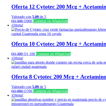
Q1,150.
Q800.
Oferta 12 Cytotec 200 Mcg + Acetami
Valorado con
5.00
de 5
El
El
Q
1,500
Q
900
Comprar en WhatsApp
precio
precio
¡Oferta!
original
actual
era:
es:
Q1,500.
Q900.
Oferta 10 Cytotec 200 Mcg + Acetami
El
El
Q
1,300
Q
1,100
Comprar en WhatsApp
precio
precio
¡Oferta!
original
actual
era:
es:
Q1,300.
Q1,100.
Oferta 8 Cytotec 200 Mcg + Acetamin
Valorado con
5.00
de 5
El
El
Q
1,000
Q
700
Comprar en WhatsApp
precio
precio
¡Oferta!
original
actual
era:
es: