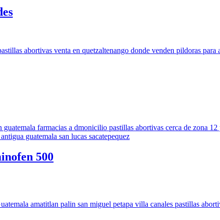
des
inofen 500