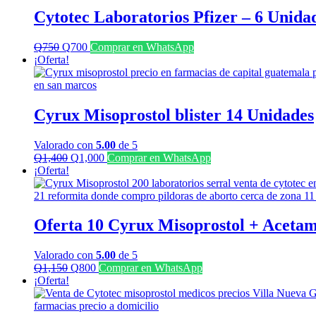
Cytotec Laboratorios Pfizer – 6 Unida
El
El
Q
750
Q
700
Comprar en WhatsApp
precio
precio
¡Oferta!
original
actual
era:
es:
Q750.
Q700.
Cyrux Misoprostol blister 14 Unidades
Valorado con
5.00
de 5
El
El
Q
1,400
Q
1,000
Comprar en WhatsApp
precio
precio
¡Oferta!
original
actual
era:
es:
Q1,400.
Q1,000.
Oferta 10 Cyrux Misoprostol + Acetam
Valorado con
5.00
de 5
El
El
Q
1,150
Q
800
Comprar en WhatsApp
precio
precio
¡Oferta!
original
actual
era:
es: