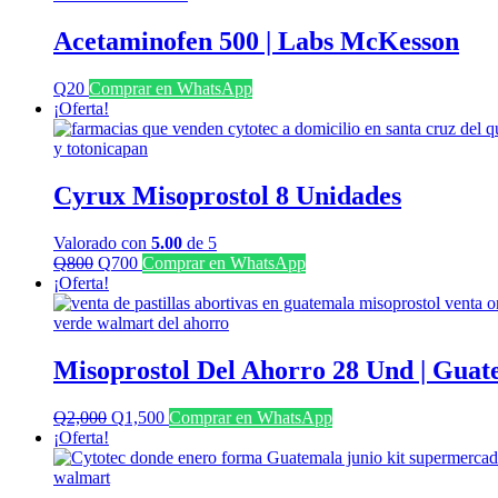
era:
es:
Q1,350.
Q700.
Acetaminofen 500 | Labs McKesson
Q
20
Comprar en WhatsApp
¡Oferta!
Cyrux Misoprostol 8 Unidades
Valorado con
5.00
de 5
El
El
Q
800
Q
700
Comprar en WhatsApp
precio
precio
¡Oferta!
original
actual
era:
es:
Q800.
Q700.
Misoprostol Del Ahorro 28 Und | Guat
El
El
Q
2,000
Q
1,500
Comprar en WhatsApp
precio
precio
¡Oferta!
original
actual
era:
es:
Q2,000.
Q1,500.