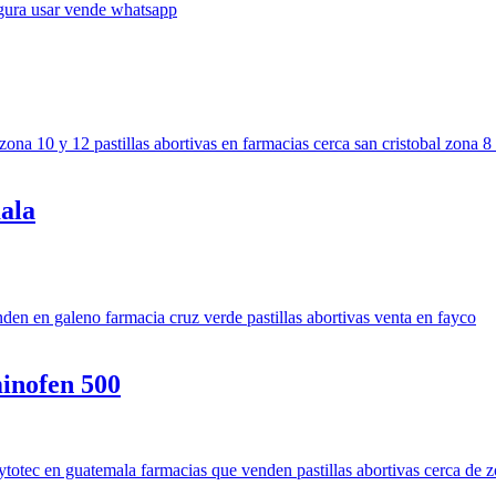
ala
inofen 500