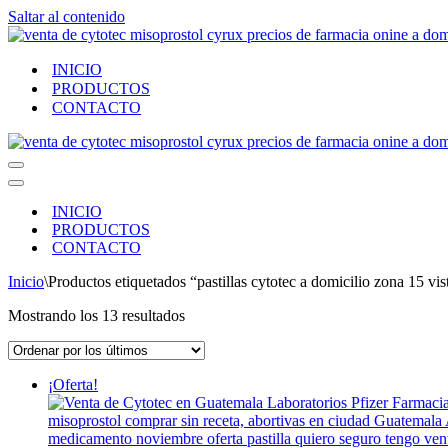
Saltar al contenido
INICIO
PRODUCTOS
CONTACTO
Menú
de
Menú
navegación
de
INICIO
navegación
PRODUCTOS
CONTACTO
Inicio
\
Productos etiquetados “pastillas cytotec a domicilio zona 15 v
Ordenado
Mostrando los 13 resultados
por
los
últimos
¡Oferta!