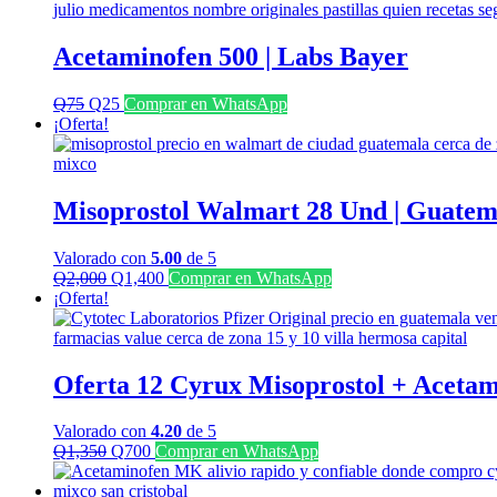
Acetaminofen 500 | Labs Bayer
El
El
Q
75
Q
25
Comprar en WhatsApp
precio
precio
¡Oferta!
original
actual
era:
es:
Q75.
Q25.
Misoprostol Walmart 28 Und | Guatem
Valorado con
5.00
de 5
El
El
Q
2,000
Q
1,400
Comprar en WhatsApp
precio
precio
¡Oferta!
original
actual
era:
es:
Q2,000.
Q1,400.
Oferta 12 Cyrux Misoprostol + Acetam
Valorado con
4.20
de 5
El
El
Q
1,350
Q
700
Comprar en WhatsApp
precio
precio
original
actual