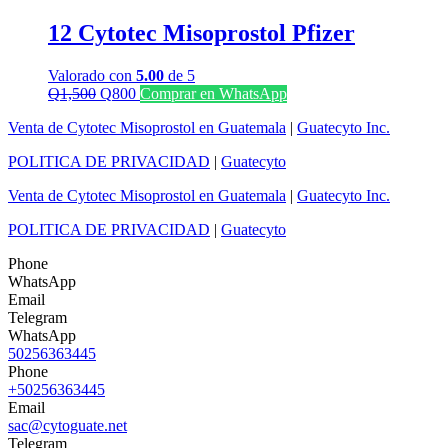
Q1,000.
Q700.
12 Cytotec Misoprostol Pfizer
Valorado con
5.00
de 5
El
El
Q
1,500
Q
800
Comprar en WhatsApp
precio
precio
Venta de Cytotec Misoprostol en Guatemala
|
Guatecyto Inc.
original
actual
era:
es:
POLITICA DE PRIVACIDAD
|
Guatecyto
Q1,500.
Q800.
Venta de Cytotec Misoprostol en Guatemala
|
Guatecyto Inc.
POLITICA DE PRIVACIDAD
|
Guatecyto
Phone
WhatsApp
Email
Telegram
WhatsApp
50256363445
Phone
+50256363445
Email
sac@cytoguate.net
Telegram