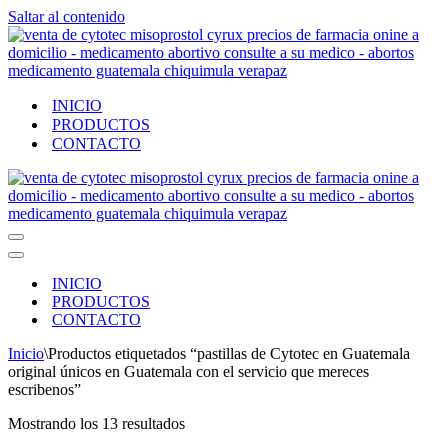
Saltar al contenido
INICIO
PRODUCTOS
CONTACTO
Menú
de
Menú
navegación
de
INICIO
navegación
PRODUCTOS
CONTACTO
Inicio
\
Productos etiquetados “pastillas de Cytotec en Guatemala
original únicos en Guatemala con el servicio que mereces
escribenos”
Ordenado
Mostrando los 13 resultados
por