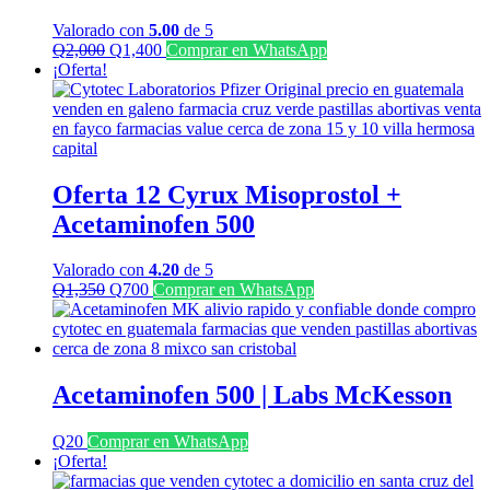
Valorado con
5.00
de 5
El
El
Q
2,000
Q
1,400
Comprar en WhatsApp
precio
precio
¡Oferta!
original
actual
era:
es:
Q2,000.
Q1,400.
Oferta 12 Cyrux Misoprostol +
Acetaminofen 500
Valorado con
4.20
de 5
El
El
Q
1,350
Q
700
Comprar en WhatsApp
precio
precio
original
actual
era:
es:
Q1,350.
Q700.
Acetaminofen 500 | Labs McKesson
Q
20
Comprar en WhatsApp
¡Oferta!