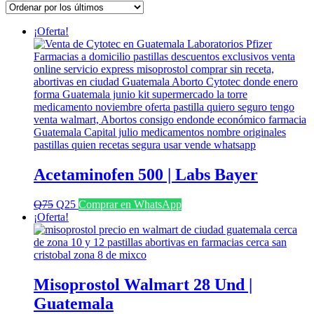
los
últimos
¡Oferta!
Acetaminofen 500 | Labs Bayer
El
El
Q
75
Q
25
Comprar en WhatsApp
precio
precio
¡Oferta!
original
actual
era:
es:
Q75.
Q25.
Misoprostol Walmart 28 Und |
Guatemala