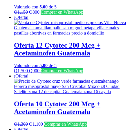
Valorado con
5.00
de 5
El
El
Q
1,150
Q
800
Comprar en WhatsApp
precio
precio
¡Oferta!
original
actual
era:
es:
Q1,150.
Q800.
Oferta 12 Cytotec 200 Mcg +
Acetaminofen Guatemala
Valorado con
5.00
de 5
El
El
Q
1,500
Q
900
Comprar en WhatsApp
precio
precio
¡Oferta!
original
actual
era:
es:
Q1,500.
Q900.
Oferta 10 Cytotec 200 Mcg +
Acetaminofen Guatemala
El
El
Q
1,300
Q
1,100
Comprar en WhatsApp
precio
precio
¡Oferta!