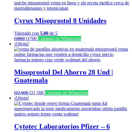
Cyrux Misoprostol 8 Unidades
Valorado con
5.00
de 5
El
El
Q
800
Q
700
Comprar en WhatsApp
precio
precio
¡Oferta!
original
actual
era:
es:
Q800.
Q700.
Misoprostol Del Ahorro 28 Und |
Guatemala
El
El
Q
2,000
Q
1,500
Comprar en WhatsApp
precio
precio
¡Oferta!
original
actual
era:
es:
Q2,000.
Q1,500.
Cytotec Laboratorios Pfizer – 6