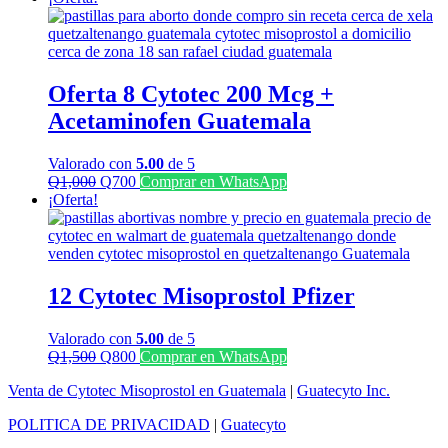
original
actual
era:
es:
Q1,300.
Q1,100.
Oferta 8 Cytotec 200 Mcg +
Acetaminofen Guatemala
Valorado con
5.00
de 5
El
El
Q
1,000
Q
700
Comprar en WhatsApp
precio
precio
¡Oferta!
original
actual
era:
es:
Q1,000.
Q700.
12 Cytotec Misoprostol Pfizer
Valorado con
5.00
de 5
El
El
Q
1,500
Q
800
Comprar en WhatsApp
precio
precio
Venta de Cytotec Misoprostol en Guatemala
|
Guatecyto Inc.
original
actual
era:
es:
POLITICA DE PRIVACIDAD
|
Guatecyto
Q1,500.
Q800.