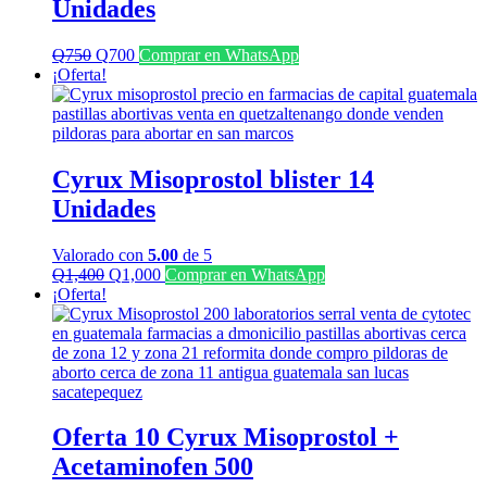
Unidades
El
El
Q
750
Q
700
Comprar en WhatsApp
precio
precio
¡Oferta!
original
actual
era:
es:
Q750.
Q700.
Cyrux Misoprostol blister 14
Unidades
Valorado con
5.00
de 5
El
El
Q
1,400
Q
1,000
Comprar en WhatsApp
precio
precio
¡Oferta!
original
actual
era:
es:
Q1,400.
Q1,000.
Oferta 10 Cyrux Misoprostol +
Acetaminofen 500