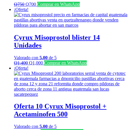
El
El
Q
750
Q
700
Comprar en WhatsApp
precio
precio
¡Oferta!
original
actual
era:
es:
Q750.
Q700.
Cyrux Misoprostol blister 14
Unidades
Valorado con
5.00
de 5
El
El
Q
1,400
Q
1,000
Comprar en WhatsApp
precio
precio
¡Oferta!
original
actual
era:
es:
Q1,400.
Q1,000.
Oferta 10 Cyrux Misoprostol +
Acetaminofen 500
Valorado con
5.00
de 5