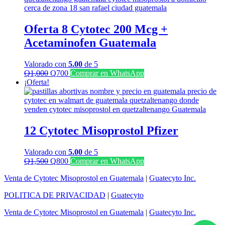
Q1,300.
Q1,100.
Oferta 8 Cytotec 200 Mcg +
Acetaminofen Guatemala
Valorado con
5.00
de 5
El
El
Q
1,000
Q
700
Comprar en WhatsApp
precio
precio
¡Oferta!
original
actual
era:
es:
Q1,000.
Q700.
12 Cytotec Misoprostol Pfizer
Valorado con
5.00
de 5
El
El
Q
1,500
Q
800
Comprar en WhatsApp
precio
precio
Venta de Cytotec Misoprostol en Guatemala
|
Guatecyto Inc.
original
actual
era:
es:
POLITICA DE PRIVACIDAD
|
Guatecyto
Q1,500.
Q800.
Venta de Cytotec Misoprostol en Guatemala
|
Guatecyto Inc.