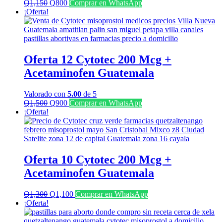
El
El
Q
1,150
Q
800
Comprar en WhatsApp
precio
precio
¡Oferta!
original
actual
era:
es:
Q1,150.
Q800.
Oferta 12 Cytotec 200 Mcg +
Acetaminofen Guatemala
Valorado con
5.00
de 5
El
El
Q
1,500
Q
900
Comprar en WhatsApp
precio
precio
¡Oferta!
original
actual
era:
es:
Q1,500.
Q900.
Oferta 10 Cytotec 200 Mcg +
Acetaminofen Guatemala
El
El
Q
1,300
Q
1,100
Comprar en WhatsApp
precio
precio
¡Oferta!
original
actual
era:
es: