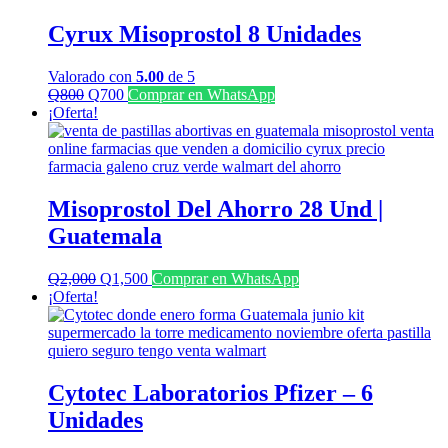
Cyrux Misoprostol 8 Unidades
Valorado con
5.00
de 5
El
El
Q
800
Q
700
Comprar en WhatsApp
precio
precio
¡Oferta!
original
actual
era:
es:
Q800.
Q700.
Misoprostol Del Ahorro 28 Und |
Guatemala
El
El
Q
2,000
Q
1,500
Comprar en WhatsApp
precio
precio
¡Oferta!
original
actual
era:
es:
Q2,000.
Q1,500.
Cytotec Laboratorios Pfizer – 6
Unidades