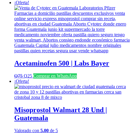
¡Oferta!
Acetaminofen 500 | Labs Bayer
El
El
Q
75
Q
25
Comprar en WhatsApp
precio
precio
¡Oferta!
original
actual
era:
es:
Q75.
Q25.
Misoprostol Walmart 28 Und |
Guatemala
Valorado con
5.00
de 5