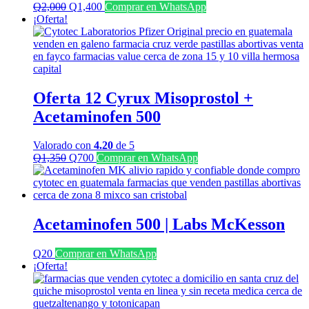
El
El
Q
2,000
Q
1,400
Comprar en WhatsApp
precio
precio
¡Oferta!
original
actual
era:
es:
Q2,000.
Q1,400.
Oferta 12 Cyrux Misoprostol +
Acetaminofen 500
Valorado con
4.20
de 5
El
El
Q
1,350
Q
700
Comprar en WhatsApp
precio
precio
original
actual
era:
es:
Q1,350.
Q700.
Acetaminofen 500 | Labs McKesson
Q
20
Comprar en WhatsApp
¡Oferta!