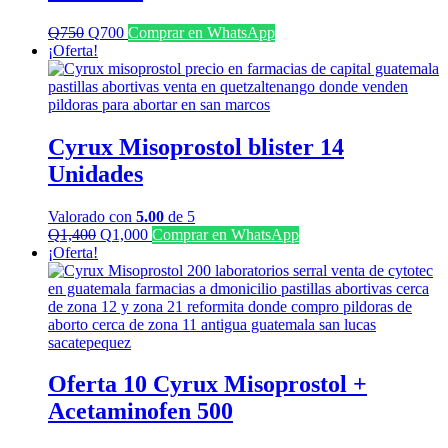
El
El
Q
750
Q
700
Comprar en WhatsApp
precio
precio
¡Oferta!
original
actual
era:
es:
Q750.
Q700.
Cyrux Misoprostol blister 14
Unidades
Valorado con
5.00
de 5
El
El
Q
1,400
Q
1,000
Comprar en WhatsApp
precio
precio
¡Oferta!
original
actual
era:
es:
Q1,400.
Q1,000.
Oferta 10 Cyrux Misoprostol +
Acetaminofen 500