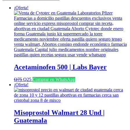
últimos
¡Oferta!
Acetaminofen 500 | Labs Bayer
El
El
Q
75
Q
25
Comprar en WhatsApp
precio
precio
¡Oferta!
original
actual
era:
es:
Q75.
Q25.
Misoprostol Walmart 28 Und |
Guatemala