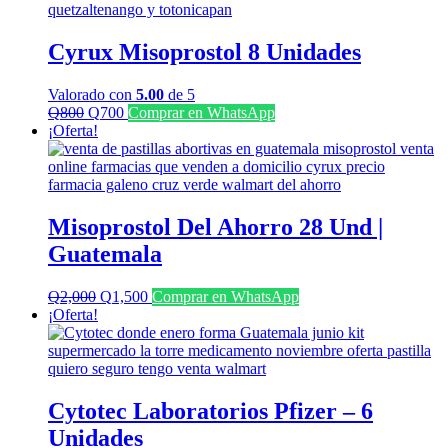
Cyrux Misoprostol 8 Unidades
Valorado con
5.00
de 5
El
El
Q
800
Q
700
Comprar en WhatsApp
precio
precio
¡Oferta!
original
actual
era:
es:
Q800.
Q700.
Misoprostol Del Ahorro 28 Und |
Guatemala
El
El
Q
2,000
Q
1,500
Comprar en WhatsApp
precio
precio
¡Oferta!
original
actual
era:
es:
Q2,000.
Q1,500.
Cytotec Laboratorios Pfizer – 6
Unidades