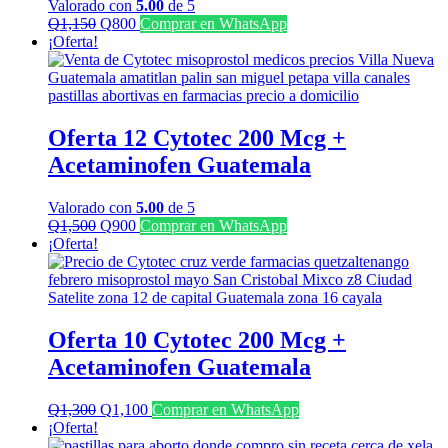
Valorado con
5.00
de 5
El
El
Q
1,150
Q
800
Comprar en WhatsApp
precio
precio
¡Oferta!
original
actual
era:
es:
Q1,150.
Q800.
Oferta 12 Cytotec 200 Mcg +
Acetaminofen Guatemala
Valorado con
5.00
de 5
El
El
Q
1,500
Q
900
Comprar en WhatsApp
precio
precio
¡Oferta!
original
actual
era:
es:
Q1,500.
Q900.
Oferta 10 Cytotec 200 Mcg +
Acetaminofen Guatemala
El
El
Q
1,300
Q
1,100
Comprar en WhatsApp
precio
precio
¡Oferta!
original
actual