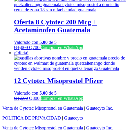
era:
es:
Q1,300.
Q1,100.
Oferta 8 Cytotec 200 Mcg +
Acetaminofen Guatemala
Valorado con
5.00
de 5
El
El
Q
1,000
Q
700
Comprar en WhatsApp
precio
precio
¡Oferta!
original
actual
era:
es:
Q1,000.
Q700.
12 Cytotec Misoprostol Pfizer
Valorado con
5.00
de 5
El
El
Q
1,500
Q
800
Comprar en WhatsApp
precio
precio
Venta de Cytotec Misoprostol en Guatemala
|
Guatecyto Inc.
original
actual
era:
es:
POLITICA DE PRIVACIDAD
|
Guatecyto
Q1,500.
Q800.
Venta de Cytotec Misoprostol en Guatemala
|
Guatecyto Inc.