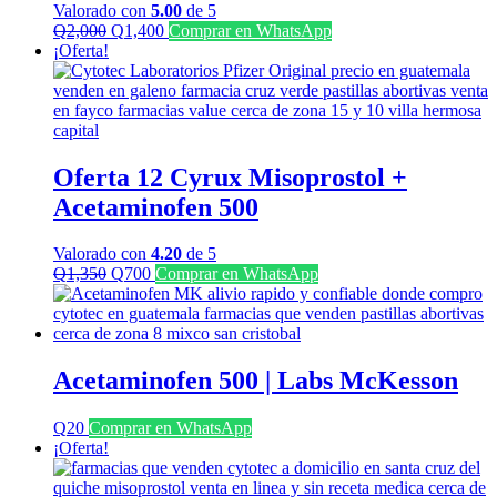
Valorado con
5.00
de 5
El
El
Q
2,000
Q
1,400
Comprar en WhatsApp
precio
precio
¡Oferta!
original
actual
era:
es:
Q2,000.
Q1,400.
Oferta 12 Cyrux Misoprostol +
Acetaminofen 500
Valorado con
4.20
de 5
El
El
Q
1,350
Q
700
Comprar en WhatsApp
precio
precio
original
actual
era:
es:
Q1,350.
Q700.
Acetaminofen 500 | Labs McKesson
Q
20
Comprar en WhatsApp
¡Oferta!