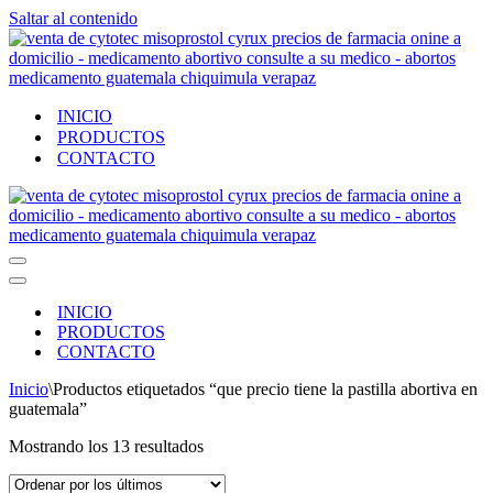
Saltar al contenido
INICIO
PRODUCTOS
CONTACTO
Menú
de
Menú
navegación
de
INICIO
navegación
PRODUCTOS
CONTACTO
Inicio
\
Productos etiquetados “que precio tiene la pastilla abortiva en
guatemala”
Ordenado
Mostrando los 13 resultados
por
los