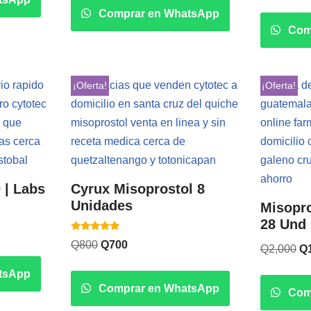
de 5
Comprar en WhatsApp
Com
¡Oferta!
¡Oferta!
 | Labs
Cyrux Misoprostol 8
Unidades
Misopro
28 Und 
Valorado
Q
800
Q
700
Q
2,000
Q
con
5.00
de 5
tsApp
Comprar en WhatsApp
Com