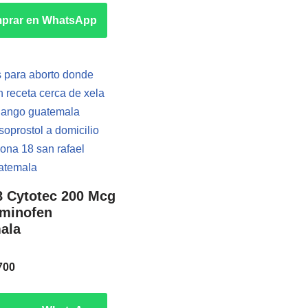
prar en WhatsApp
8 Cytotec 200 Mcg
aminofen
ala
700