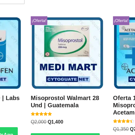
¡Oferta!
¡Oferta!
 | Labs
Misoprostol Walmart 28
Oferta 
Und | Guatemala
Misopro
Acetam
Valorado
Q
2,000
Q
1,400
con
Valorado
5.00
Q
1,350
Q
con
de 5
tsApp
4.20