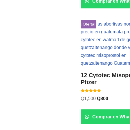
Comprar en Wha
¡Oferta!
12 Cytotec Misop
Pfizer
Valorado
Q
1,500
Q
800
con
5.00
de 5
Comprar en Wha