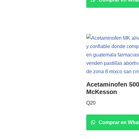
Acetaminofen 500
McKesson
Q
20
Comprar en Wha