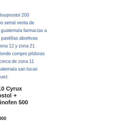
10 Cyrux
stol +
inofen 500
800