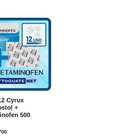
12 Cyrux
stol +
inofen 500
700