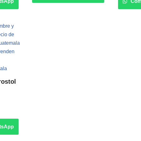
tsApp
Com
rostol
tsApp