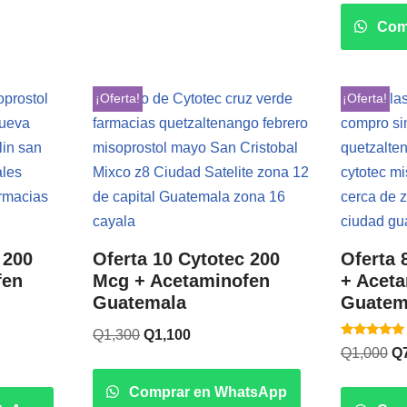
Com
¡Oferta!
¡Oferta!
 200
Oferta 10 Cytotec 200
Oferta 
fen
Mcg + Acetaminofen
+ Acet
Guatemala
Guatem
Q
1,300
Q
1,100
Valorado
Q
1,000
Q
con
5.00
de 5
Comprar en WhatsApp