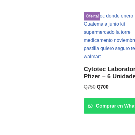
¡Oferta!
Cytotec Laborato
Pfizer – 6 Unidad
Q
750
Q
700
Comprar en Wha