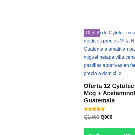
¡Oferta!
Oferta 12 Cytotec
Mcg + Acetamino
Guatemala
Valorado
Q
1,500
Q
900
con
5.00
de 5