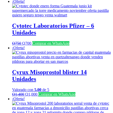
precio
precio
¡Oferta!
original
actual
era:
es:
Q2,000.
Q1,500.
Cytotec Laboratorios Pfizer – 6
Unidades
El
El
Q
750
Q
700
Comprar en WhatsApp
precio
precio
¡Oferta!
original
actual
era:
es:
Q750.
Q700.
Cyrux Misoprostol blister 14
Unidades
Valorado con
5.00
de 5
El
El
Q
1,400
Q
1,000
Comprar en WhatsApp
precio
precio
¡Oferta!
original
actual
era:
es:
Q1,400.
Q1,000.