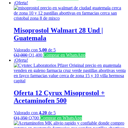
precio
precio
¡Oferta!
original
actual
era:
es:
Q300.
Q200.
Misoprostol Walmart 28 Und |
Guatemala
Valorado con
5.00
de 5
El
El
Q
2,000
Q
1,400
Comprar en WhatsApp
precio
precio
¡Oferta!
original
actual
era:
es:
Q2,000.
Q1,400.
Oferta 12 Cyrux Misoprostol +
Acetaminofen 500
Valorado con
4.20
de 5
El
El
Q
1,350
Q
700
Comprar en WhatsApp
precio
precio
original
actual