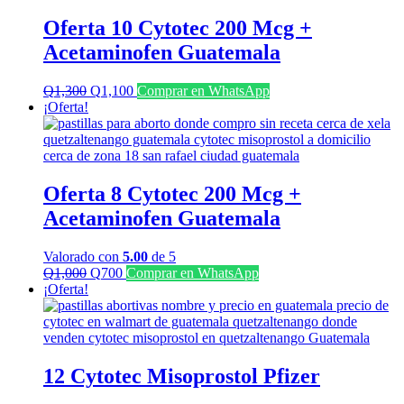
Oferta 10 Cytotec 200 Mcg +
Acetaminofen Guatemala
El
El
Q
1,300
Q
1,100
Comprar en WhatsApp
precio
precio
¡Oferta!
original
actual
era:
es:
Q1,300.
Q1,100.
Oferta 8 Cytotec 200 Mcg +
Acetaminofen Guatemala
Valorado con
5.00
de 5
El
El
Q
1,000
Q
700
Comprar en WhatsApp
precio
precio
¡Oferta!
original
actual
era:
es:
Q1,000.
Q700.
12 Cytotec Misoprostol Pfizer