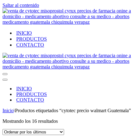
Saltar al contenido
INICIO
PRODUCTOS
CONTACTO
Menú
de
Menú
navegación
de
INICIO
navegación
PRODUCTOS
CONTACTO
Inicio
\
Productos etiquetados “cytotec precio walmart Guatemala”
Ordenado
Mostrando los 16 resultados
por
los
últimos