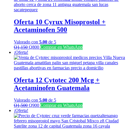
Oferta 10 Cyrux Misoprostol +
Acetaminofen 500
Valorado con
5.00
de 5
El
El
Q
1,150
Q
800
Comprar en WhatsApp
precio
precio
¡Oferta!
original
actual
era:
es:
Q1,150.
Q800.
Oferta 12 Cytotec 200 Mcg +
Acetaminofen Guatemala
Valorado con
5.00
de 5
El
El
Q
1,500
Q
900
Comprar en WhatsApp
precio
precio
¡Oferta!
original
actual
era:
es:
Q1,500.
Q900.