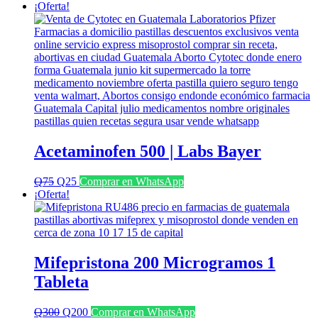
¡Oferta!
Acetaminofen 500 | Labs Bayer
El
El
Q
75
Q
25
Comprar en WhatsApp
precio
precio
¡Oferta!
original
actual
era:
es:
Q75.
Q25.
Mifepristona 200 Microgramos 1
Tableta
El
El
Q
300
Q
200
Comprar en WhatsApp