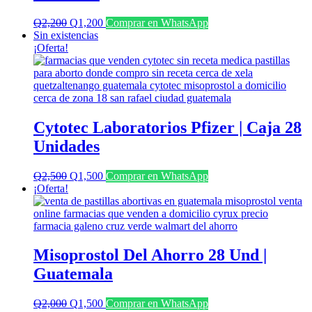
El
El
Q
2,200
Q
1,200
Comprar en WhatsApp
precio
precio
Sin existencias
original
actual
¡Oferta!
era:
es:
Q2,200.
Q1,200.
Cytotec Laboratorios Pfizer | Caja 28
Unidades
El
El
Q
2,500
Q
1,500
Comprar en WhatsApp
precio
precio
¡Oferta!
original
actual
era:
es:
Q2,500.
Q1,500.
Misoprostol Del Ahorro 28 Und |
Guatemala
El
El
Q
2,000
Q
1,500
Comprar en WhatsApp