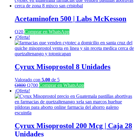
era:
es:
Q1,350.
Q700.
Acetaminofen 500 | Labs McKesson
Q
20
Comprar en WhatsApp
¡Oferta!
Cyrux Misoprostol 8 Unidades
Valorado con
5.00
de 5
El
El
Q
800
Q
700
Comprar en WhatsApp
precio
precio
¡Oferta!
original
actual
era:
es:
Q800.
Q700.
Cyrux Misoprostol 200 Mcg | Caja 28
Unidades